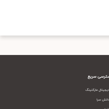
رسی سریع
یتال مارکتینگ
نش سرا