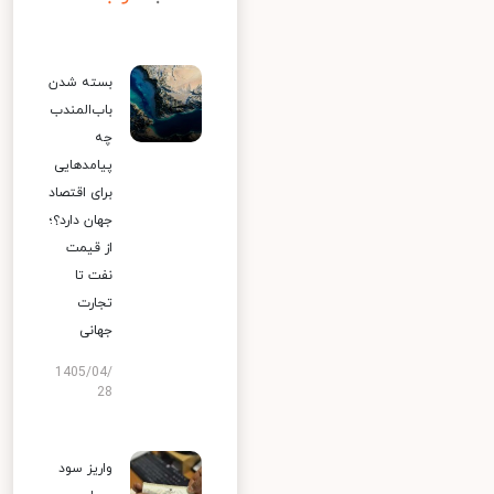
بسته شدن
باب‌المندب
چه
پیامدهایی
برای اقتصاد
جهان دارد؟؛
از قیمت
نفت تا
تجارت
جهانی
1405/04/
28
واریز سود