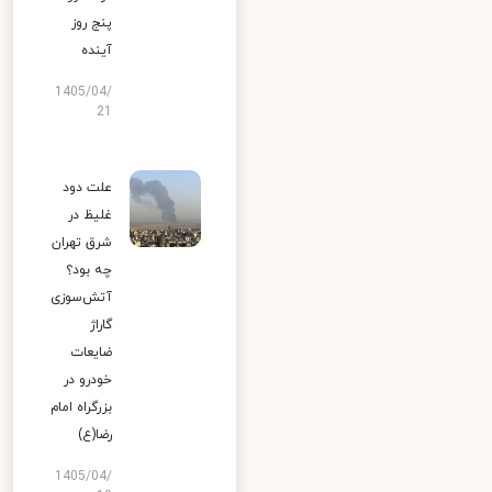
پنج روز
آینده
1405/04/
21
علت دود
غلیظ در
شرق تهران
چه بود؟
آتش‌سوزی
گاراژ
ضایعات
خودرو در
بزرگراه امام
رضا(ع)
1405/04/