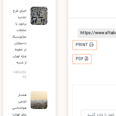
اجرای طرح
تشدید
برخورد با
تخلفات
https://www.afta
موتورسیکل
ت‌سواران
PRINT
در خطوط
ویژه تهران
PDF
از شنبه
1405/05/
03
هشدار
نارنجی
هواشناسی
برای تهران؛