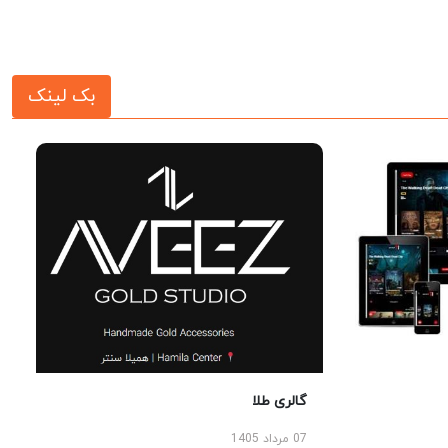
بک لینک
گالری طلا
07 مرداد 1405