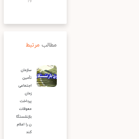
19
مطالب
مرتبط
سازمان
تأمین
اجتماعی
زمان
پرداخت
معوقات
بازنشستگا
ن را اعلام
کند