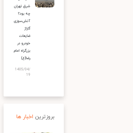
شرق تهران
چه بود؟
آتش‌سوزی
گاراژ
ضایعات
خودرو در
بزرگراه امام
رضا(ع)
1405/04/
19
بروزترین
اخبار ها