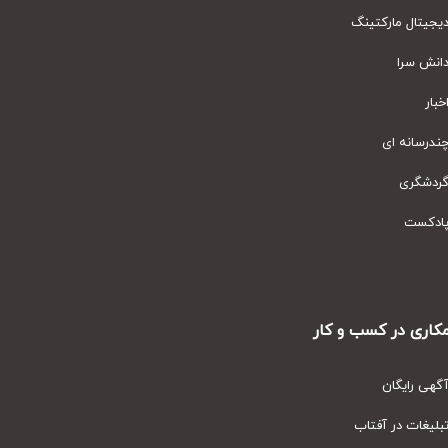
یتال مارکتینگ
نش سرا
ار
رسانه ای
دشگری
دکست
ری در کسب و کار
ی رایگان
یغات در آفتاب