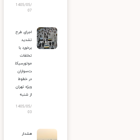
1405/05/
07
اجرای طرح
تشدید
برخورد با
تخلفات
موتورسیکل
ت‌سواران
در خطوط
ویژه تهران
از شنبه
1405/05/
03
هشدار