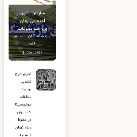
سازمان تأمین
اجتماعی زمان
پرداخت معوقات
بازنشستگان را اعلام
کند
1405/05/07
اجرای طرح
تشدید
برخورد با
تخلفات
موتورسیکل
ت‌سواران
در خطوط
ویژه تهران
از شنبه