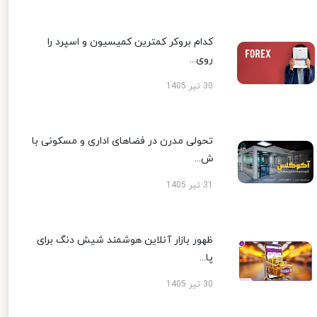
کدام بروکر کمترین کمیسیون و اسپرد را
روی...
30 تیر 1405
تحولی مدرن در فضاهای اداری و مسکونی با
ش...
31 تیر 1405
ظهور بازار آنلاین هوشمند شیش دنگ برای
پا...
30 تیر 1405