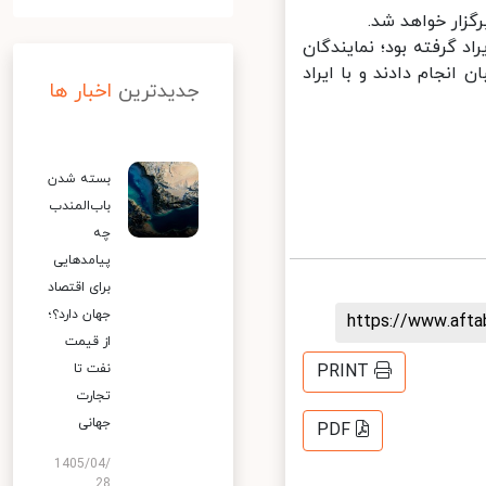
رای نگهبان دو بار به مصوبات مجلس در لایحه بودجه ۱۴۰۰ ایراد گرفته بود؛ نمایندگان
نجام دادند و با ایراد
جدیدترین
اخبار ها
بسته شدن
باب‌المندب
چه
پیامدهایی
برای اقتصاد
جهان دارد؟؛
https://www.aft
از قیمت
نفت تا
PRINT
تجارت
جهانی
PDF
1405/04/
28