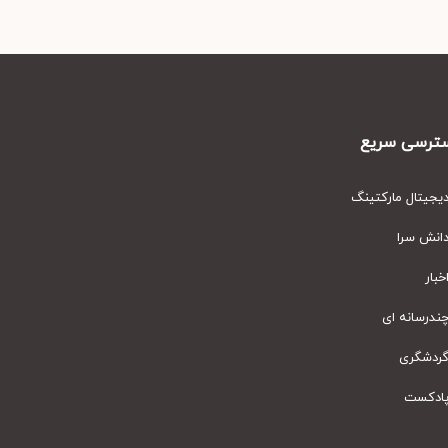
رسی سریع
یتال مارکتینگ
نش سرا
ار
رسانه ای
دشگری
دکست