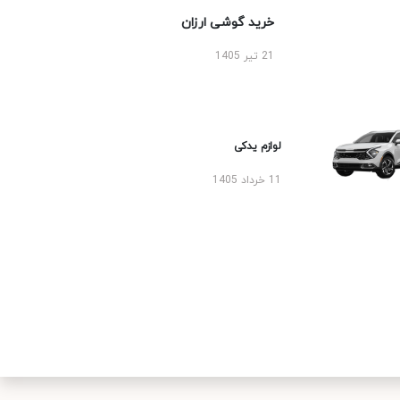
خرید گوشی ارزان
21 تیر 1405
لوازم یدکی
11 خرداد 1405