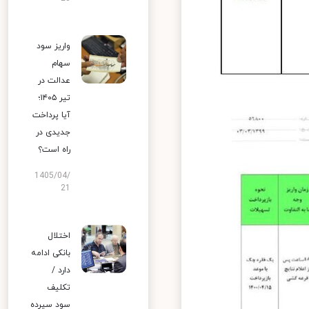
واریز سود
سهام
عدالت در
تیر ۱۴۰۵؛
آیا پرداخت
جدیدی در
راه است؟
1405/04/
21
اختلال
بانکی ادامه
دارد /
تکلیف
سود سپرده