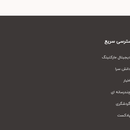
رسی سریع
یتال مارکتینگ
نش سرا
ار
رسانه ای
دشگری
دکست