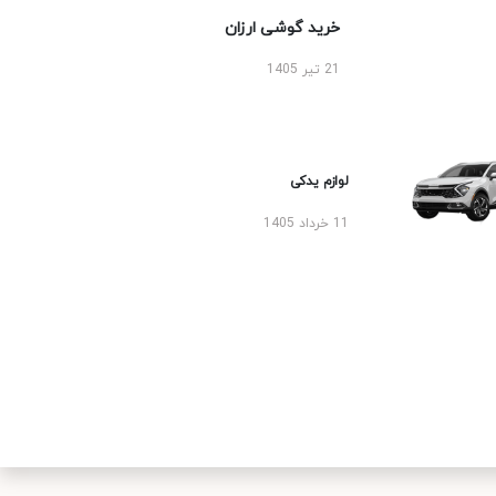
خرید گوشی ارزان
21 تیر 1405
لوازم یدکی
11 خرداد 1405