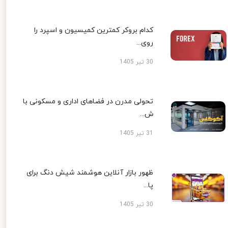
کدام بروکر کمترین کمیسیون و اسپرد را
روی...
30 تیر 1405
تحولی مدرن در فضاهای اداری و مسکونی با
ش...
31 تیر 1405
ظهور بازار آنلاین هوشمند شیش دنگ برای
پا...
30 تیر 1405