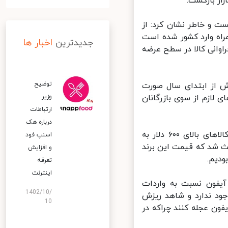
 بازگشت.
 و خاطر نشان کرد: از
۲۴۰ هزار دستگاه تلفن همراه وارد کشور شده است
جدیدترین
اخبار ها
وانی کالا در سطح عرضه
توضیح
 از ابتدای سال صورت
لازم از سوی بازرگانان
وزیر
ارتباطات
درباره هک
این فعال اقتصادی با اشاره به تمهیدات برای جلوگیری از واردات کیفی کالاهای بالای ۶۰۰ دلار به
اسنپ‌ فود
شد که قیمت‌ این برند
و افزایش
تعرفه
اینترنت
یفون نسبت به واردات
1402/10/
د ندارد و شاهد ریزش
10
ون عجله کنند چراکه در