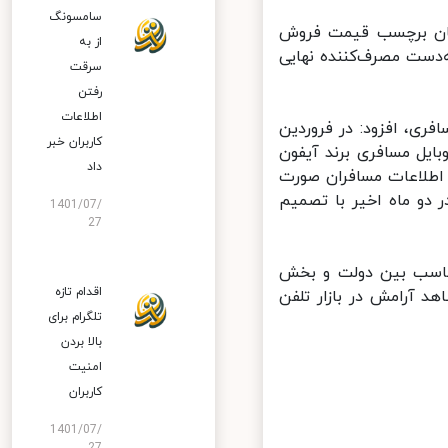
سامسونگ
گان برچسب قیمت فروش
از به
دست مصرف‌کننده نهایی
سرقت
رفتن
اطلاعات
ری، افزود: در فروردین
کاربران خبر
در اردیبهشت ۳۷ هزار و ۱۶۰ دستگاه موبایل مسافری برند آیفون
داد
اطلاعات مسافران صورت
دو ماه اخیر با تصمیم
1401/07/
27
مناسب بین دولت و بخش
اقدام تازه
 آرامش در بازار تلفن
تلگرام برای
بالا بردن
امنیت
کاربران
1401/07/