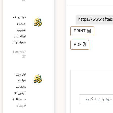
27
فیلترینگ
https://www.afta
جدید و
عجیب
PRINT
ایرانسل و
همراه اول!
PDF
1401/07/
27
اپل برای
مراسم
رونمایی
آیفون ۱۴
دعوت‌نامه
فرستاد