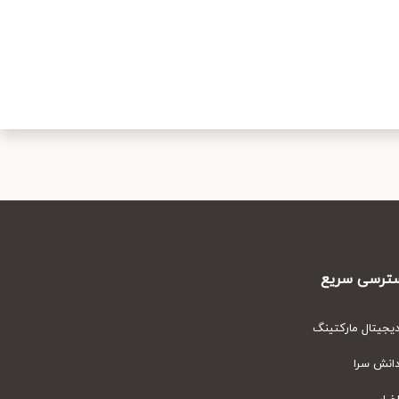
رسی سریع
یتال مارکتینگ
نش سرا