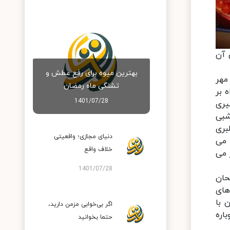
د شدن آن
بهترین میوه برای رفع عطش و
مهر
تشنگی ماه رمضان
 بر
1401/07/28
یری
شبی
بری
دنیای مجازی؛ واقعیتی
 می
خلاف واقع
 می
1401/07/28
حان
های
 با
اگر بی‌خوابی مزمن دارید،
اره
حتما بخوانید