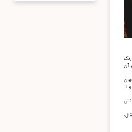
رنگ
 آن
هان
 از
دنش
ال،