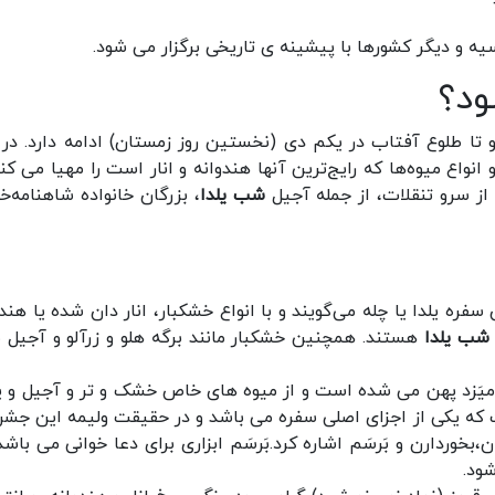
یه و دیگر کشورها با پیشینه ی تاریخی برگزار می شود.
ود؟
روز پاییز) آغاز و تا طلوع آفتاب در یکم دی (نخستین روز زمستان) ادامه دارد. در
نواع میوه‌ها که رایج‌ترین آنها هندوانه و انار است را مهیا می کنن
 از سرو تنقلات، از جمله آجیل
شب یلدا
، بزرگان خانواده شاهنامه‌خ
ره یلدا یا چله می‌گویند و با انواع خشکبار، انار دان شده یا هندو
شب یلدا
هستند. همچنین خشکبار مانند برگه هلو و زرآلو و آجیل
میَزد پهن می شده است و از میوه های خاص خشک و تر و آجیل و یا
 که یکی از اجزای اصلی سفره می باشد و در حقیقت ولیمه این جشن
بخوردارن و بَرسَم اشاره کرد.بَرسَم ابزاری برای دعا خوانی می باشد
ود.