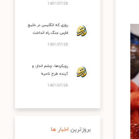
1401/07/28
روزی که انگلیس در خلیج
فارس جنگ راه انداخت
1401/07/28
رویکردها، چشم انداز، و
آینده طرح ناحیه
1401/07/28
بروزترین
اخبار ها