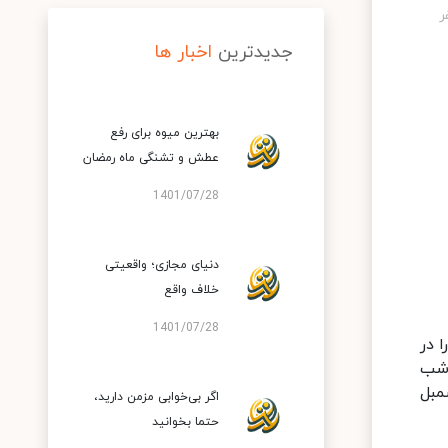
جدیدترین
اخبار ها
بهترین میوه برای رفع
عطش و تشنگی ماه رمضان
1401/07/28
دنیای مجازی؛ واقعیتی
خلاف واقع
1401/07/28
 در
 شب
مبل
اگر بی‌خوابی مزمن دارید،
حتما بخوانید