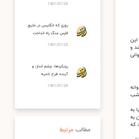
1401/07/28
روزی که انگلیس در خلیج
فارس جنگ راه انداخت
 این
1401/07/28
د و
وانی
رویکردها، چشم انداز، و
آینده طرح ناحیه
1401/07/28
انه
 شب
 به
 به
 که
مطالب
مرتبط