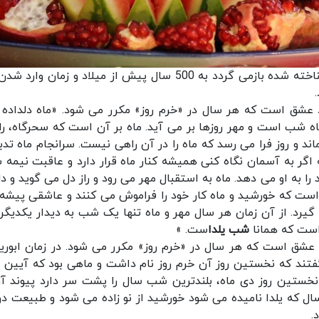
یی که به رسمیت شناخته شده بازمی گردد به 500 سال پیش از میلاد و زمان وار
اد عشق است که هر سال در «خرم روز» مکرر می شود. «ماه دلداده 
اه شب است و مهر روزها بر می آید. ماه بر آن است که سحرگاه، راه
اند و روز فرا می رسد که ماه را در آن راهی نیست. سرانجام ماه تدب
 اگر به آسمان نگاه کنی همیشه کنار ماه قرار دارد و عاقبت نیمه 
را به او می دهد. ماه به استقبال مهر می رود و راز دل می گوید و دل
نی است که خورشید و ماه کار خود را فراموش می کنند و عاشقی پیشه
 گیرد. از آن زمان هر سال مهر و ماه تنها یک شب به دیدار یکدیگر
است که همانا
شب یلدا
ست. »
د عشق است که هر سال در «خرم روز» مکرر می شود. در زمان ابوری
 گفتند که نخستین روز آن خرم روز نام داشت و ماهی بود که آیین 
 نخستین روز دی ماه، بلندترین شب سال را پشت سر دارد پیوند آن
ل که یلدا نامیده می شود خورشید از نو زاده می شود و طبیعت دوب
.