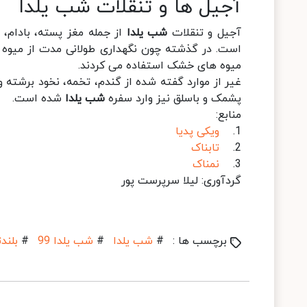
آجیل ها و تنقلات شب یلدا
آجیل و تنقلات
شب یلدا
از جمله مغز پسته، بادام، 
است. در گذشته چون نگهداری طولانی مدت از میوه ه
میوه های خشک استفاده می کردند.
غیر از موارد گفته شده از گندم، تخمه، نخود برشته و
پشمک و باسلق نیز وارد سفره
شب یلدا
شده است.
منابع:
1.
ویکی پدیا
2.
تابناک
3.
نمناک
گردآوری: لیلا سرپرست پور
برچسب ها :
#
شب یلدا
#
شب یلدا 99
#
بلند