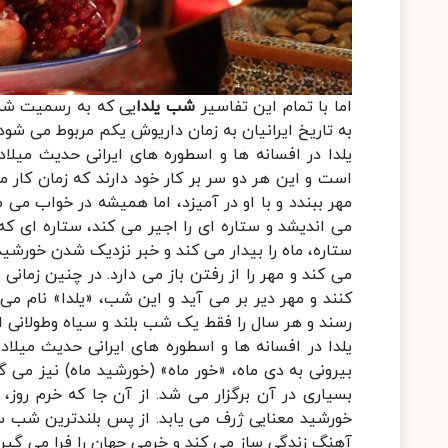
اما با تمام این تفاسیر
شب یلدا
به تاریخ ایرانیان به زمان داریوش یکم مربوط می شود.
یلدا در افسانه ها و اسطوره های ایرانی حدیث میل
است و این هر دو سر بر کار خود دارند که زمان کار م
مهر ببندد و با او در آمیزد، اما همیشه در خواب می م
می اندیشد و ستاره ای را اجیر می کند، ستاره ای که
ستاره، ماه را بیدار می کند و خبر نزدیک شدن خورشید 
می کند و مهر را از رفتن باز می دارد. در چنین زما
کنند و مهر دیر بر می آید و این شب، «یلدا» نام می
رسند و هر سال را فقط یک شب بلند و سیاه وطولانی 
یلدا در افسانه ها و اسطوره های ایرانی حدیث میلا
بیرونی به دی ماه، «خور ماه» (خورشید ماه) نیز می
بسیاری در آن برگزار می شد. از آن جا که خرم روز،
خورشید معنایی ژرف می یابد. از پس بلندترین شب سا
آهنگ زندگی ساز می کند و خرمی جهان را فرا می گیرد