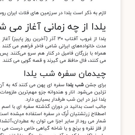
لازم به ذکر است یلدا در سرزمین های فلات ایران روس
یلدا از چه زمانی آغاز می ش
یلدا از غروب آفتاب ۳۰ آذر (آخرین 
مدت خانواده‌های ایرانی شامی فاخر فراهم می کنند و ا
همراه با بزرگان فامیل در کنار هم سرو می‌کنند. پس
می کنند، فال حافظ می گیرند و قصه گویی می کنند.
چیدمان سفره شب یلدا
برای جشن
شب یلدا
سفره ای پهن می کنند که به آن سف
تزئین می‌شود. انار و هندوانه جزو مهم‌ترین ملزومات
یلدا نیز در این شب طرفدار بسیاری دارد.
جالب است بدانید در دوران گذشته سفره ای با اسم 
اصطلاح زرتشتیان لُرک در سفره استفاده میشده است
شمار می رود.از سایر اجزا می توان به عطردان،آتشدان،
از فلز نقره و برنج و یا شاخه گیاهی خاص درست می ش