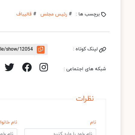
برچسب ها :
#
رئیس مجلس
#
قالیباف
لینک کوتاه :
icle/show/12054
شبکه های اجتماعی :
نظرات
نام
نام خانوا