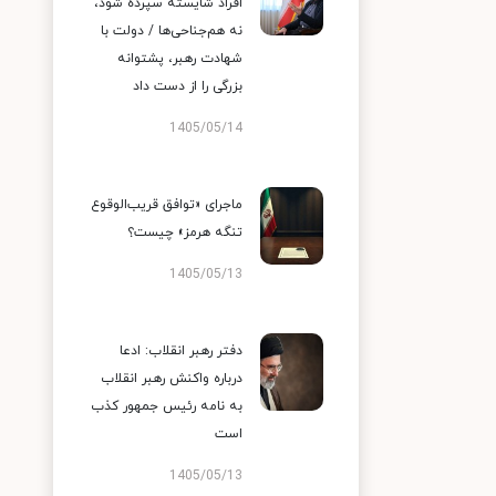
افراد شایسته سپرده شود،
نه هم‌جناحی‌ها / دولت با
شهادت رهبر، پشتوانه
بزرگی را از دست داد
1405/05/14
ماجرای «توافق قریب‌الوقوع
تنگه هرمز» چیست؟
1405/05/13
دفتر رهبر انقلاب: ادعا
درباره واکنش رهبر انقلاب
به نامه رئیس جمهور کذب
است
1405/05/13