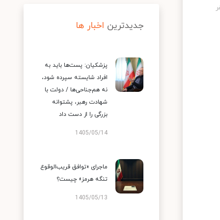
جدیدترین
اخبار ها
پزشکیان: پست‌ها باید به
افراد شایسته سپرده شود،
نه هم‌جناحی‌ها / دولت با
شهادت رهبر، پشتوانه
بزرگی را از دست داد
1405/05/14
ماجرای «توافق قریب‌الوقوع
تنگه هرمز» چیست؟
1405/05/13