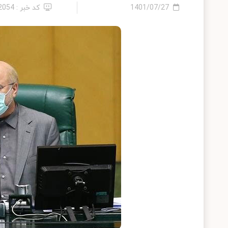
1401/07/27
کد خبر : 12054