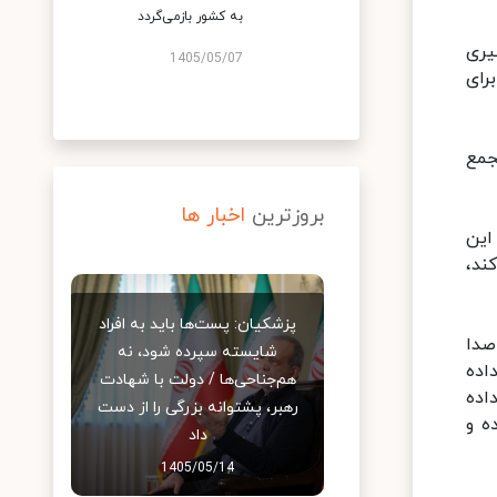
به کشور بازمی‌گردد
یری
1405/05/07
رای
جمع
بروزترین
اخبار ها
گوی این
ند،
پزشکیان: پست‌ها باید به افراد
ر و صدا
شایسته سپرده شود، نه
اده
هم‌جناحی‌ها / دولت با شهادت
اده
رهبر، پشتوانه بزرگی را از دست
ده و
داد
1405/05/14