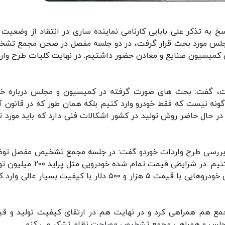
خ به تذکر علی بابایی کارنامی نماینده ساری در انتقاد از وضعیت با
 مجلس مورد بحث قرار گرفت، در دو جلسه مفصل در صحن مجمع تش
کمیسیون صنایع و معادن حضور داشتیم. در نهایت کلیات طرح وار
ست، گفت: بحث های صورت گرفته در کمیسیون و مجلس درباره خو
ونه نیست که فقط خودرو وارد کنیم بلکه همان طور که در قانون آ
ر حال حاضر روش تولید در کشور اشکالات فنی دارد که باید مورد ت
بررسی طرح واردات خوردو گفت: در جلسه مجمع تشخیص مفصل تو
دادم که چطور باید وضعیت خودرو را در کشور اصلاح کنیم. در شرایطی قیمت تمام شده خو
است که حتی با ارز حدود ۲۵ هزار تومان هم می توان خودروهایی با قیمت ۵ هزار و ۵۰۰ دلار با کیفیت بسیار عا
مع هم همراهی کرد و در نهایت هم در ارتقای کیفیت تولید و ق
اری مجلس و همراهی مجمع تشخیص مصلحت نظام تشکر می کنم.