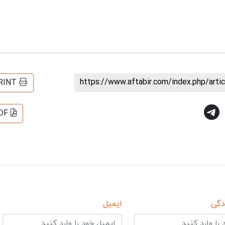
https://www.aftabir.com/index.php/art
RINT
DF
دگی
ایمیل