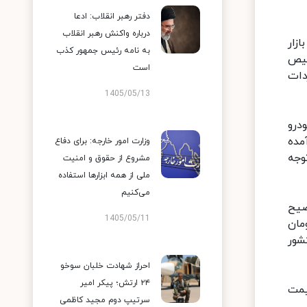
دفتر رهبر انقلاب: ادعا
درباره واکنش رهبر انقلاب
زار
به نامه رئیس جمهور کذب
خیص
است
دات
1405/05/13
درو
مده
وزارت امور خارجه: برای دفاع
وجه
مشروع از حقوق و امنیت
ملی از همه ابزارها استفاده
می‌کنیم
ضیح
1405/05/11
درویی مثل پراید ۲۰۰ میلیون تومان
لی وارد کشور
احراز شهادت خلبان سوخو
۲۴ ارتش؛ پیکر امیر
یمت
سرتیپ دوم مجید کاظمی