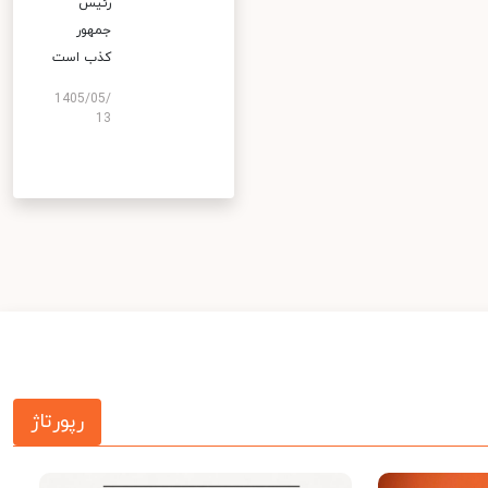
رئیس
جمهور
کذب است
1405/05/
13
رپورتاژ