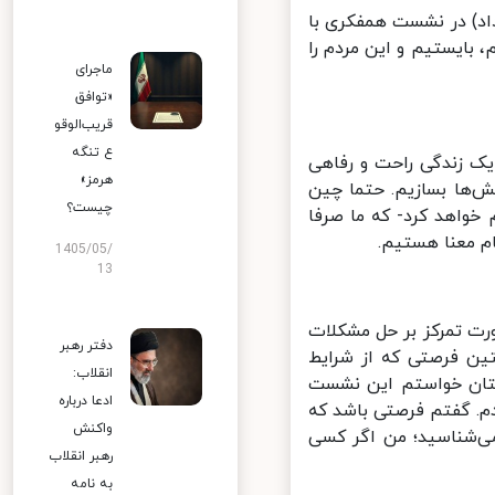
ماینده ویژه ایران در امور چین، امروز ( چهارشنبه 27 خرداد) در نشست همفکری با
، بایستیم و این مردم را
ماجرای
«توافق
قریب‌الوقو
ع تنگه
ک زندگی راحت و رفاهی
هرمز»
‌ها بسازیم. حتما چین
چیست؟
واهد کرد- که ما صرفا
 معنا هستیم.
1405/05/
13
ت تمرکز بر حل مشکلات
دفتر رهبر
 فرصتی که از شرایط
انقلاب:
متر از ۴۸ ساعت بعد از دوستان خواستم این نشست
ادعا درباره
م. گفتم فرصتی باشد که
واکنش
ی‌شناسید؛ من اگر کسی
رهبر انقلاب
به نامه