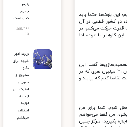
رئیس
جمهور
این بلوک‌ها حتماً باید
کذب است
، دو کشور قطعی در آن
قدرت حرکت می‌کنم؛ در
1405/05/
ن کارها را با عزت، اما
13
وزارت امور
خارجه: برای
صمیم‌سازی‌ها گفت: این
دفاع
فرصت در دست من و شماست. من با همه وجودم می‌خواهم شما و همه آن ۳۱ میلیون نفری که در
مشروع از
تقاضا کنم که بیایند و
حقوق و
امنیت ملی
از همه
ابزارها
ل شوم. شما برای من
استفاده
شوم. من فقط می‌خواهم
می‌کنیم
جازه بگیرید، هرگز چنین