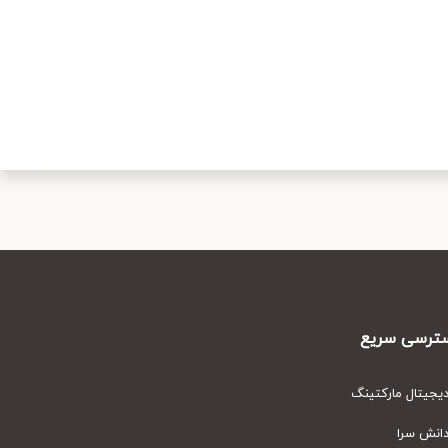
رسی سریع
یتال مارکتینگ
نش سرا