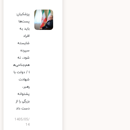
پزشکیان:
پست‌ها
باید به
افراد
شایسته
سپرده
شود، نه
هم‌جناحی‌ه
ا / دولت با
شهادت
رهبر،
پشتوانه
بزرگی را از
دست داد
1405/05/
14