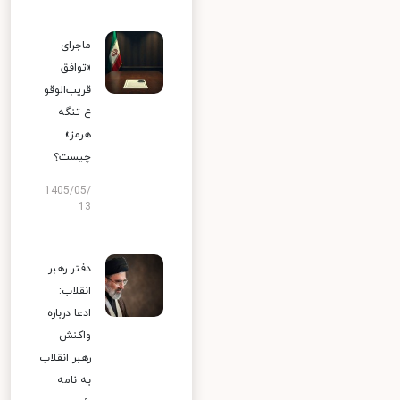
ماجرای
«توافق
قریب‌الوقو
ع تنگه
هرمز»
چیست؟
1405/05/
13
دفتر رهبر
انقلاب:
ادعا درباره
واکنش
رهبر انقلاب
به نامه