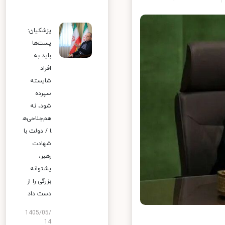
پزشکیان:
پست‌ها
باید به
افراد
شایسته
سپرده
شود، نه
هم‌جناحی‌ه
ا / دولت با
شهادت
رهبر،
پشتوانه
بزرگی را از
دست داد
1405/05/
14