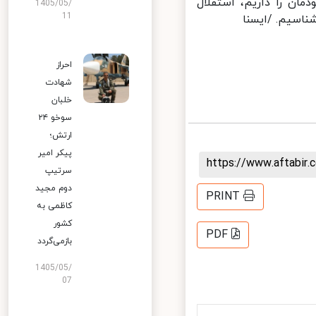
ان را داریم، استقلال
1405/05/
11
ناسیم. /ایسنا
احراز
شهادت
خلبان
سوخو ۲۴
ارتش؛
پیکر امیر
https://www.aftabi
سرتیپ
دوم مجید
PRINT
کاظمی به
کشور
PDF
بازمی‌گردد
1405/05/
07