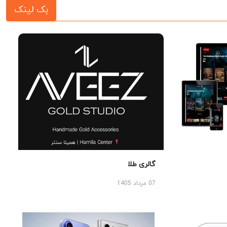
بک لینک
گالری طلا
07 مرداد 1405