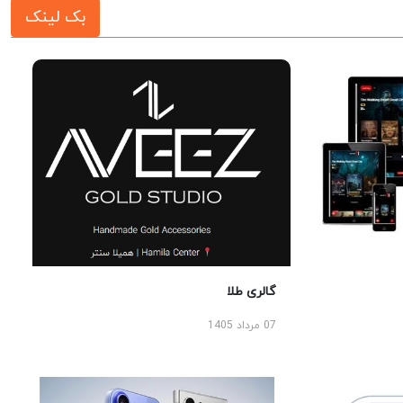
بک لینک
گالری طلا
07 مرداد 1405