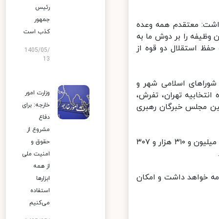
رئیس
جمهور
اشت: معتقدم همه وعده
کذب است
 وظیفه را بر دوش ما به
فظ استقلال دو قوه از
1405/05/
13
وراهای اسلامی شهر و
وزارت امور
دوره‌ای یازدهمین دوره مجلس شورای اسلامی (۶ حوزه انتخابیه تهران، تفرش،
خارجه: برای
ین مجلس خبرگان رهبری
دفاع
مشروع از
طبق اعلام ستاد انتخابات کشور شمار افراد واجد شرایط در این انتخابات ۵۹ میلیون و ۳۱۰ هزار و ۳۰۷
حقوق و
امنیت ملی
از همه
انتخابات از ساعت ۷ روز جمعه آغاز شد و تا ساعت ۲۴ ادامه خواهد داشت و امکان
ابزارها
استفاده
می‌کنیم