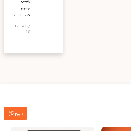
رئیس
جمهور
کذب است
1405/05/
13
رپورتاژ