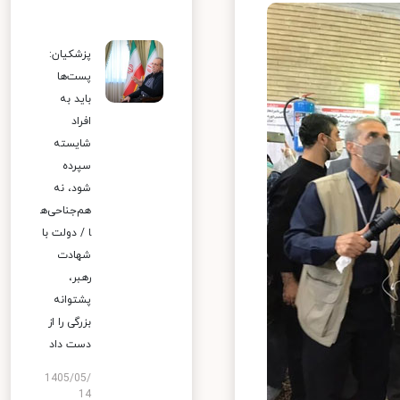
پزشکیان:
پست‌ها
باید به
افراد
شایسته
سپرده
شود، نه
هم‌جناحی‌ه
ا / دولت با
شهادت
رهبر،
پشتوانه
بزرگی را از
دست داد
1405/05/
14