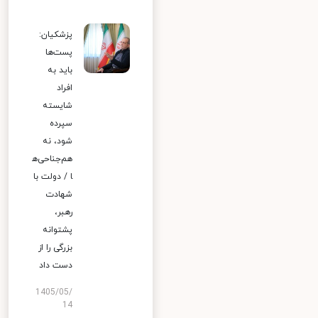
پزشکیان:
پست‌ها
باید به
افراد
شایسته
سپرده
شود، نه
هم‌جناحی‌ه
ا / دولت با
شهادت
رهبر،
پشتوانه
بزرگی را از
دست داد
1405/05/
14