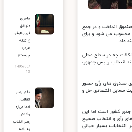
ماجرای
صندوق انداخت و در جمع
«توافق
محسوب می شود و برای
قریب‌الوقو
داد.
ع تنگه
هرمز»
شکلات چه در سطح محلی
چیست؟
د انتخاب رییس جمهور،
1405/05/
13
 صندوق های رأی حضور
یت مسایل اقتصادی حل و
دفتر رهبر
انقلاب:
ادعا درباره
دی کشور است اما این
واکنش
ای رأی و انتخاب صحیح
رهبر انقلاب
نتخابات بسیار حیاتی
به نامه