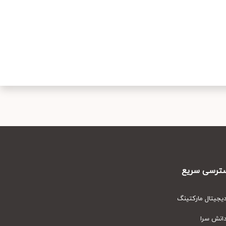
رسی سریع
یتال مارکتینگ
نش سرا