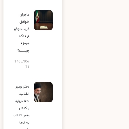
ماجرای
«توافق
قریب‌الوقو
ع تنگه
هرمز»
چیست؟
1405/05/
13
دفتر رهبر
انقلاب:
ادعا درباره
واکنش
رهبر انقلاب
به نامه