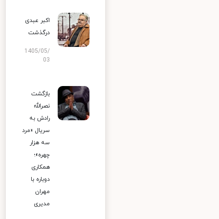
اکبر عبدی
درگذشت
1405/05/
03
بازگشت
نصرالله
رادش به
سریال «مرد
سه هزار
چهره»؛
همکاری
دوباره با
مهران
مدیری