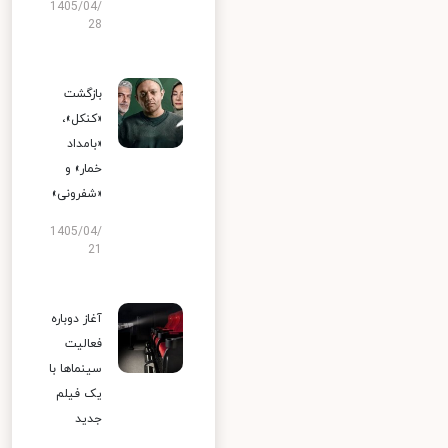
1405/04/
28
بازگشت
«کنکل»،
«بامداد
خمار» و
«شفرونی»
1405/04/
21
آغاز دوباره
فعالیت
سینماها با
یک فیلم
جدید