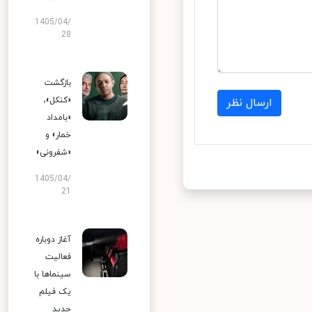
1405/04/
28
بازگشت
«کنکل»،
ارسال نظر
«بامداد
خمار» و
«شفرونی»
1405/04/
21
آغاز دوباره
فعالیت
سینماها با
یک فیلم
جدید