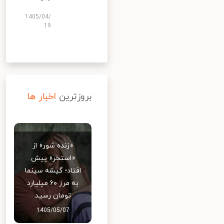
1405/04/
19
بروزترین
اخبار ها
«زنده شور» از
«استخر» پیش
افتاد؛ گیشه سینما
به مرز ۶۰ میلیارد
تومان رسید
1405/05/07