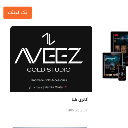
بک لینک
گالری طلا
07 مرداد 1405