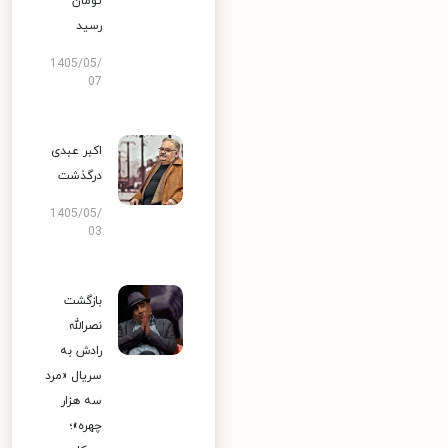
تومان
رسید
1405/05/
07
اکبر عبدی
درگذشت
1405/05/
03
بازگشت
نصرالله
رادش به
سریال «مرد
سه هزار
چهره»؛