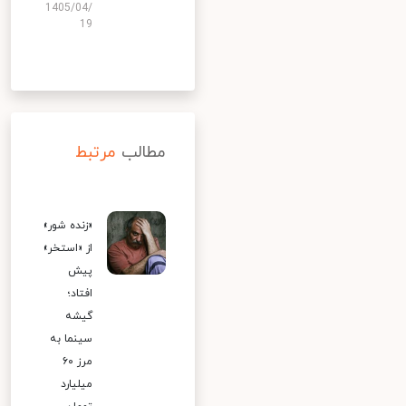
1405/04/
19
مطالب
مرتبط
«زنده شور»
از «استخر»
پیش
افتاد؛
گیشه
سینما به
مرز ۶۰
میلیارد