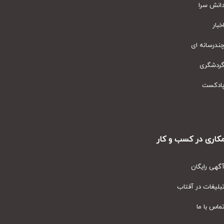
نش سرا
ار
رسانه ای
دشگری
دکست
ری در کسب و کار
ی رایگان
یغات در آفتاب
س با ما