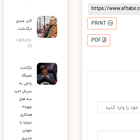
https://www.aftabi
اکبر عبدی
PRINT
درگذشت
PDF
1405/05/
03
بازگشت
نصرالله
رادش به
سریال «مرد
سه هزار
چهره»؛
همکاری
دوباره با
مهران
مدیری