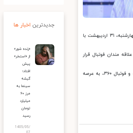
جدیدترین
اخبار ها
به گزارش آپارات اسپرت، بازی پرمخاطب تاتنهام-منچستریونایتد امشب چهارشنبه، ۳۱ اردیبهشت با
«زنده شور»
» در دسترس مردم و علاقه مندان فوتبال قرار
از «استخر»
پیش
افتاد؛
فردوسی‌پور مدتی است که با گزارش بازی‌های جام اروپا از آپارات اسپرت و فوتبال ۳۶۰، به عرصه
گیشه
سینما به
مرز ۶۰
میلیارد
تومان
رسید
1405/05/
07