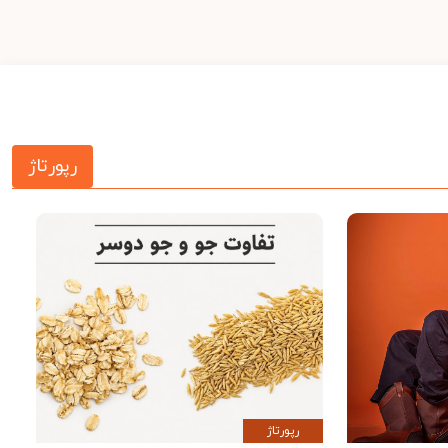
رپورتاژ
رپورتاژ