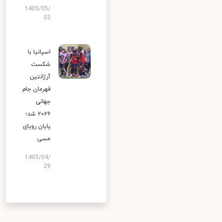
1405/05/
03
اسپانیا با
شکست
آرژانتین
قهرمان جام
جهانی
۲۰۲۶ شد؛
پایان رویای
مسی
1405/04/
29