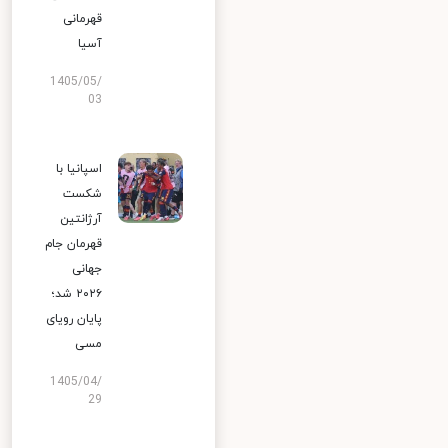
قهرمانی
آسیا
1405/05/
03
اسپانیا با
شکست
آرژانتین
قهرمان جام
جهانی
۲۰۲۶ شد؛
پایان رویای
مسی
1405/04/
29