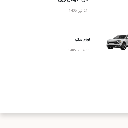
خرید گوشی ارزان
21 تیر 1405
لوازم یدکی
11 خرداد 1405