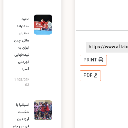
صعود
مقتدرانه
دختران
هاکی چمن
https://www.afta
ایران به
نیمه‌نهایی
PRINT
قهرمانی
آسیا
PDF
1405/05/
03
اسپانیا با
شکست
آرژانتین
قهرمان جام