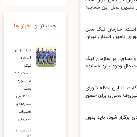
ران در حالی قرار است
تعیین محل این مسابقه
جدیدترین
اخبار ها
اشت، سازمان لیگ محل
رای تامین استان تهران
استقلال در
و نساجی در سازمان لیگ
آستانه
ال وجود دارد مسابقه
لیگ
بیست‌وشش
م؛ پنجره
ت: تا این لحظه شورای
بسته،
ری‌ها مجوزی برای حضور
بلاتکلیفی
ستاره‌ها و
تغییرات
برگزار شود، باید بدون
مدیریتی
1405/05/
07