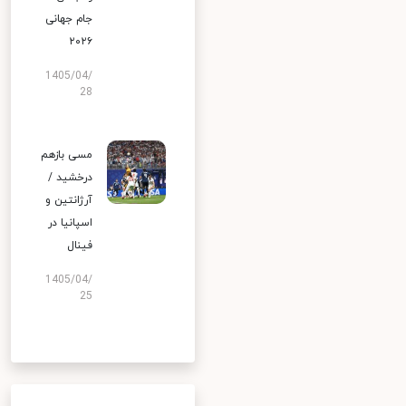
جام جهانی
۲۰۲۶
1405/04/
28
مسی بازهم
درخشید /
آرژانتین و
اسپانیا در
فینال
1405/04/
25