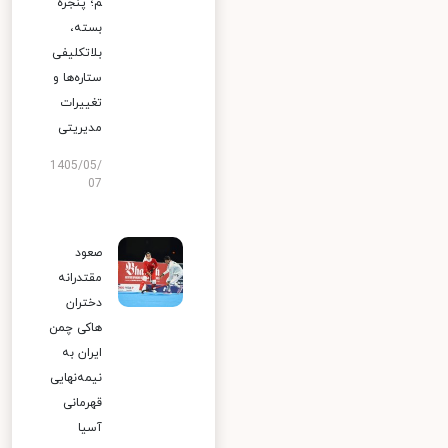
م؛ پنجره
بسته،
بلاتکلیفی
ستاره‌ها و
تغییرات
مدیریتی
1405/05/
07
صعود
مقتدرانه
دختران
هاکی چمن
ایران به
نیمه‌نهایی
قهرمانی
آسیا