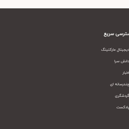
رسی سریع
یتال مارکتینگ
نش سرا
ار
رسانه ای
دشگری
دکست