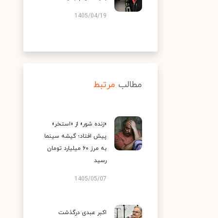
1405/04/19
مطالب
مرتبط
«زنده شور» از «استخر»
پیش افتاد؛ گیشه سینما
به مرز ۶۰ میلیارد تومان
رسید
1405/05/07
اکبر عبدی درگذشت