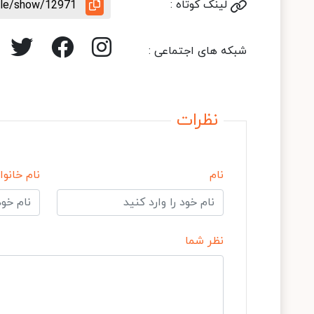
لینک کوتاه :
icle/show/12971
شبکه های اجتماعی :
نظرات
نام
نام خانوا
نظر شما