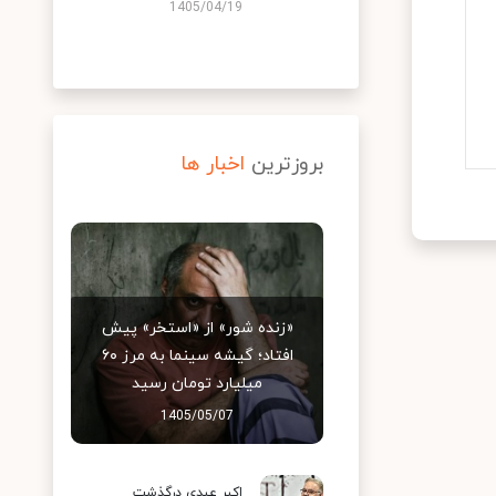
1405/04/19
بروزترین
اخبار ها
«زنده شور» از «استخر» پیش
افتاد؛ گیشه سینما به مرز ۶۰
میلیارد تومان رسید
1405/05/07
اکبر عبدی درگذشت