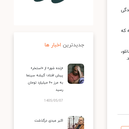
دگی
ته که
جدیدترین
اخبار ها
لو،
.
«زنده شور» از «استخر»
پیش افتاد؛ گیشه سینما
به مرز ۶۰ میلیارد تومان
رسید
1405/05/07
اکبر عبدی درگذشت