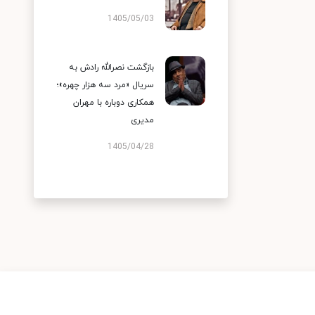
1405/05/03
بازگشت نصرالله رادش به
سریال «مرد سه هزار چهره»؛
همکاری دوباره با مهران
مدیری
1405/04/28