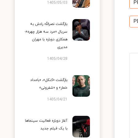
P
1405/05/03
P
بازگشت نصرالله رادش به
سریال «مرد سه هزار چهره»؛
همکاری دوباره با مهران
مدیری
1405/04/28
بازگشت «کنکل»، «بامداد
خمار» و «شفرونی»
1405/04/21
آغاز دوباره فعالیت سینماها
با یک فیلم جدید