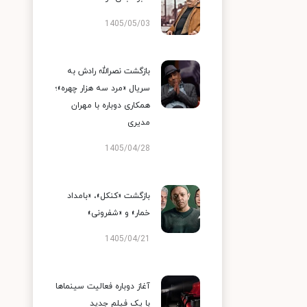
1405/05/03
بازگشت نصرالله رادش به
سریال «مرد سه هزار چهره»؛
همکاری دوباره با مهران
مدیری
1405/04/28
بازگشت «کنکل»، «بامداد
خمار» و «شفرونی»
1405/04/21
آغاز دوباره فعالیت سینماها
با یک فیلم جدید