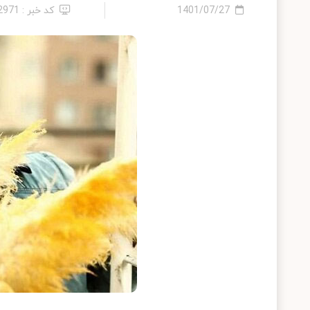
1401/07/27
کد خبر : 12971