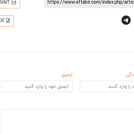
https://www.aftabir.com/index.php/art
RINT
DF
دگی
ایمیل