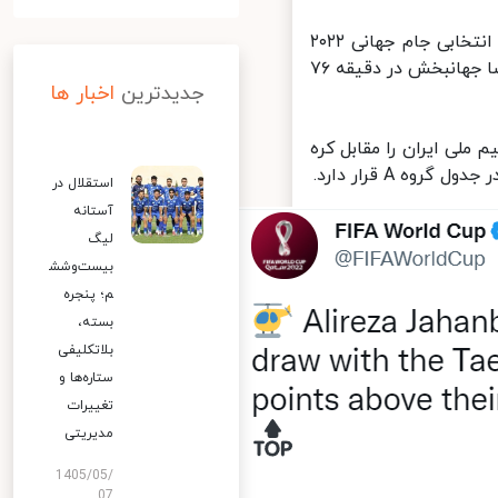
خبرآنلاین: تیم های ملی فوتبال ایران و کره جنوبی در چارچوب هفته چهارم انتخابی جام جهانی ۲۰۲۲
قطر، در ورزشگاه آزادی به تساوی یک بر یک رضایت دادند. در این بازی علیرضا جهانبخش در دقیقه ۷۶
جدیدترین
اخبار ها
ی ایران را مقابل کره
استقلال در
آستانه
لیگ
بیست‌وشش
م؛ پنجره
بسته،
بلاتکلیفی
ستاره‌ها و
تغییرات
مدیریتی
1405/05/
07