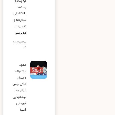
م؛ پنجره
بسته،
بلاتکلیفی
ستاره‌ها و
تغییرات
مدیریتی
1405/05/
07
صعود
مقتدرانه
دختران
هاکی چمن
ایران به
نیمه‌نهایی
قهرمانی
آسیا