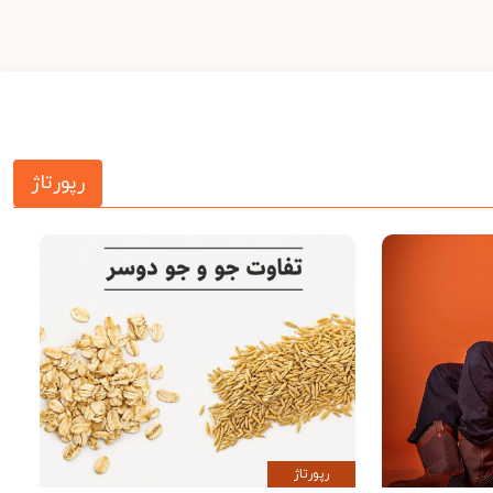
رپورتاژ
رپورتاژ