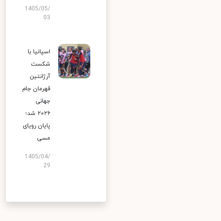
1405/05/
03
اسپانیا با
شکست
آرژانتین
قهرمان جام
جهانی
۲۰۲۶ شد؛
پایان رویای
مسی
1405/04/
29