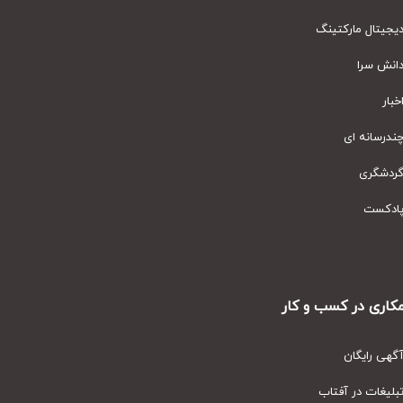
یتال مارکتینگ
نش سرا
ار
رسانه ای
دشگری
دکست
ری در کسب و کار
ی رایگان
یغات در آفتاب