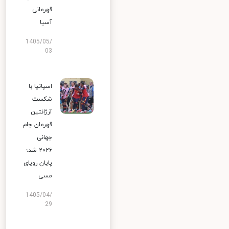
قهرمانی
آسیا
1405/05/
03
اسپانیا با
شکست
آرژانتین
قهرمان جام
جهانی
۲۰۲۶ شد؛
پایان رویای
مسی
1405/04/
29