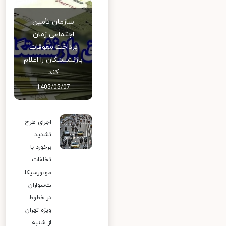
سازمان تأمین
اجتماعی زمان
پرداخت معوقات
بازنشستگان را اعلام
کند
1405/05/07
اجرای طرح
تشدید
برخورد با
تخلفات
موتورسیکل
ت‌سواران
در خطوط
ویژه تهران
از شنبه