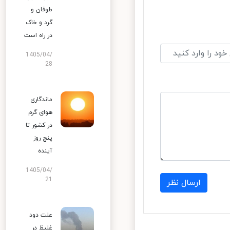
طوفان و
گرد و خاک
در راه است
1405/04/
28
ماندگاری
هوای گرم
در کشور تا
پنج روز
آینده
1405/04/
21
ارسال نظر
علت دود
غلیظ در