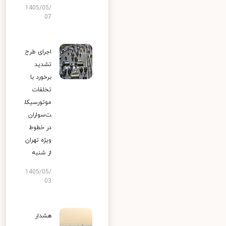
1405/05/
07
اجرای طرح
تشدید
برخورد با
تخلفات
موتورسیکل
ت‌سواران
در خطوط
ویژه تهران
از شنبه
1405/05/
03
هشدار