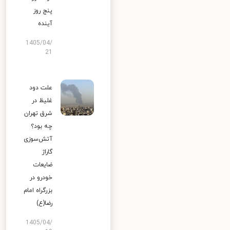
پنج روز
آینده
1405/04/
21
علت دود
غلیظ در
شرق تهران
چه بود؟
آتش‌سوزی
گاراژ
ضایعات
خودرو در
بزرگراه امام
رضا(ع)
1405/04/