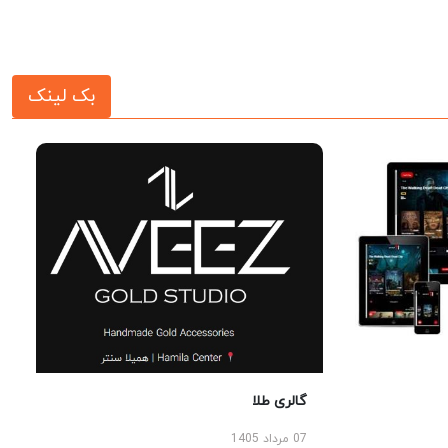
بک لینک
گالری طلا
07 مرداد 1405