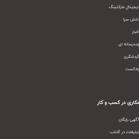
یتال مارکتینگ
نش سرا
ار
رسانه ای
دشگری
دکست
ری در کسب و کار
ی رایگان
یغات در آفتاب