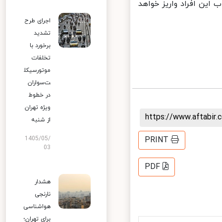
این افراد واریز خواهد
اجرای طرح
تشدید
برخورد با
تخلفات
موتورسیکل
ت‌سواران
در خطوط
ویژه تهران
https://www.aftabi
از شنبه
1405/05/
PRINT
03
PDF
هشدار
نارنجی
هواشناسی
برای تهران؛