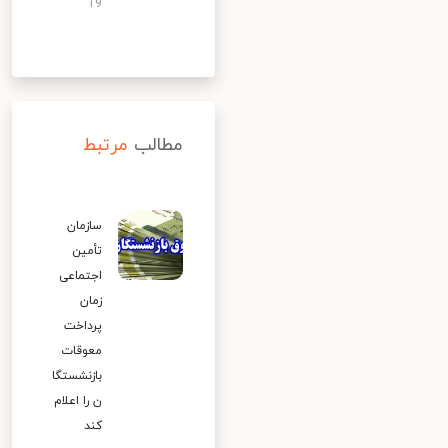
19
مطالب
مرتبط
سازمان
تأمین
اجتماعی
زمان
پرداخت
معوقات
بازنشستگا
ن را اعلام
کند