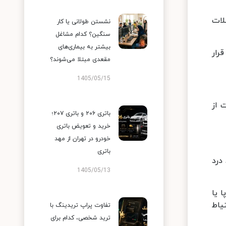
لات
نشستن طولانی یا کار
سنگین؟ کدام مشاغل
بیشتر به بیماری‌های
رار
مقعدی مبتلا می‌شوند؟
1405/05/15
 از
باتری ۲۰۶ و باتری ۲۰۷؛
خرید و تعویض باتری
خودرو در تهران از مهد
باتری
درد
1405/05/13
 یا
یاط
تفاوت پراپ تریدینگ با
ترید شخصی، کدام برای