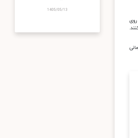
1405/05/13
روی
ند.
انی