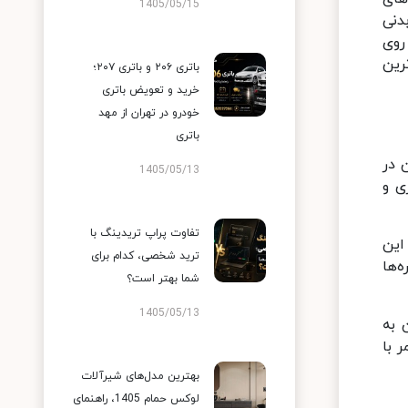
1405/05/15
دنی
روی
رین
باتری ۲۰۶ و باتری ۲۰۷؛
خرید و تعویض باتری
خودرو در تهران از مهد
باتری
 در
1405/05/13
ی و
تفاوت پراپ تریدینگ با
این
ترید شخصی، کدام برای
‌ها
شما بهتر است؟
1405/05/13
 به
 با
بهترین مدل‌های شیرآلات
لوکس حمام 1405، راهنمای