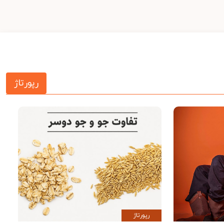
رپورتاژ
رپورتاژ