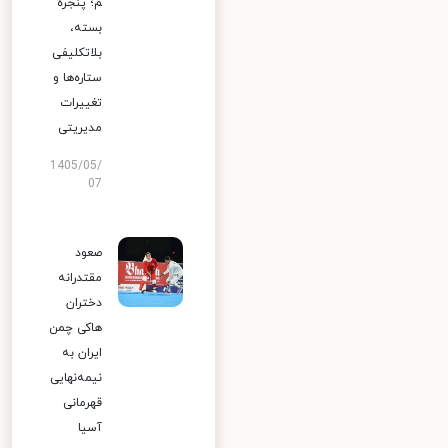
م؛ پنجره
بسته،
بلاتکلیفی
ستاره‌ها و
تغییرات
مدیریتی
1405/05/
07
صعود
مقتدرانه
دختران
هاکی چمن
ایران به
نیمه‌نهایی
قهرمانی
آسیا