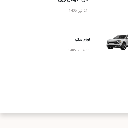
خرید گوشی ارزان
21 تیر 1405
لوازم یدکی
11 خرداد 1405