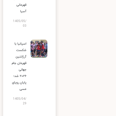
قهرمانی
آسیا
1405/05/
03
اسپانیا با
شکست
آرژانتین
قهرمان جام
جهانی
۲۰۲۶ شد؛
پایان رویای
مسی
1405/04/
29