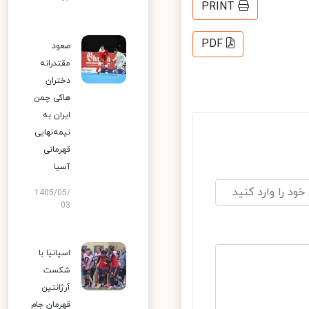
PRINT
PDF
صعود
مقتدرانه
دختران
هاکی چمن
ایران به
نیمه‌نهایی
قهرمانی
آسیا
1405/05/
03
اسپانیا با
شکست
آرژانتین
قهرمان جام