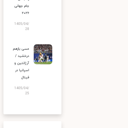
جام جهانی
۲۰۲۶
1405/04/
28
مسی بازهم
درخشید /
آرژانتین و
اسپانیا در
فینال
1405/04/
25