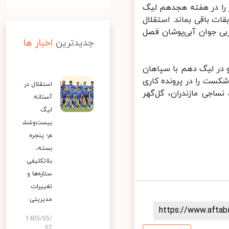
را در هفته هجدهم لیگ
 باقی بماند. استقلال
 جوان آبی‌پوشان فصل
جدیدترین
اخبار ها
 در لیگ دهم با سپاهان
تر شکست نخورد تا 21 هفته بدون شکست را در پرونده کاری
استقلال در
اجی مازندران، گل‌گهر
آستانه
لیگ
بیست‌وشش
م؛ پنجره
بسته،
بلاتکلیفی
ستاره‌ها و
تغییرات
مدیریتی
https://www.afta
1405/05/
07