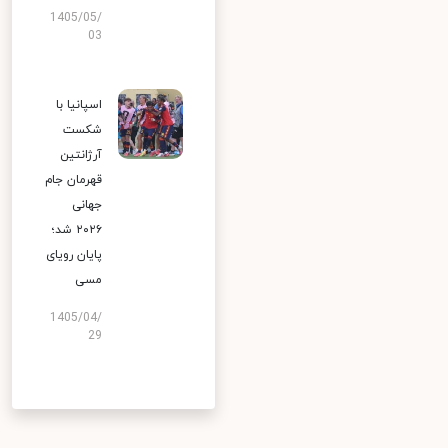
1405/05/
03
اسپانیا با
شکست
آرژانتین
قهرمان جام
جهانی
۲۰۲۶ شد؛
پایان رویای
مسی
1405/04/
29