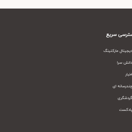
رسی سریع
یتال مارکتینگ
نش سرا
ار
رسانه ای
دشگری
دکست