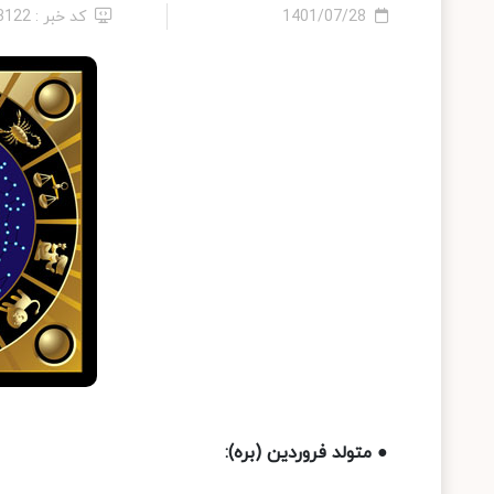
1401/07/28
کد خبر : 23122
● متولد فروردین (بره):