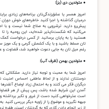
● متولدین دی (بز):
امروز همسر یا عشق‌زندگی‌تان برنامه‌های زیادی برای
درمیان گذاشته را اجرا کنید. خاطره‌های خوش دوران ک
پیش‌رو دارید. ترشرویی به صلاح شما نیست و با ا
می‌کنید که شکست‌ناپذیر شده‌اید، این روحیه را ت
هستید را به پایان برسانید. از کسی درخواست کمک 
تان مسلط باشید و با یک کشمش گرمی و یک مویز سردی 
رغم میل تان به جایی دعوت خواهید شد، قضاوت و عجل
● متولدین بهمن (ظرف آب):
امروز شما به محبت و توجه نیاز دارید. مشکلاتی ک
دوستتان ندارند و از لحاظ عاطفی احساس امنیت ند
دیگران فکر می کنند و به احتمال زیاد اوضاع آنقدره
آمدن این شرایط شده باشد، پس پیش از هر قضاوتی ب
است عذرخواهی کنید دست از غرور و تکبر برداشته و
جبهه نگیرید و موضوع را از زاویه دیگر بررسی کنید. 
از زیر انجام دادن کاری که به گردنتان است، طفره 