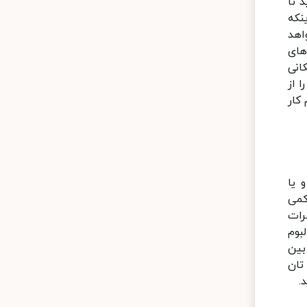
 تا
نکه
اهد
های
انی
 از
کار
 یا
کمی
رات
بوم
بین
تان
.