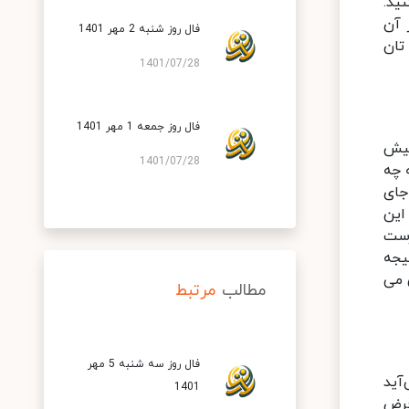
ید.
 آن
فال روز شنبه 2 مهر 1401
تان
1401/07/28
فال روز جمعه 1 مهر 1401
پیش
1401/07/28
 چه
جای
این
رست
یجه
 می
مطالب
مرتبط
فال روز سه شنبه 5 مهر
آید
1401
قرض