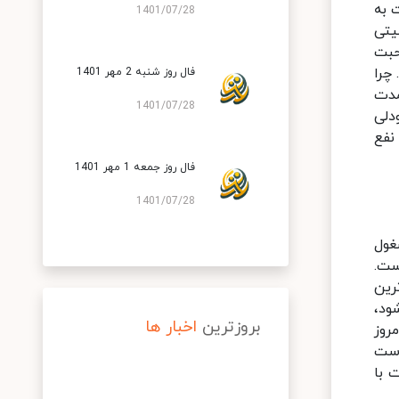
 به
1401/07/28
یتی
حبت
چرا
فال روز شنبه 2 مهر 1401
مدت
1401/07/28
دلی
نفع
فال روز جمعه 1 مهر 1401
1401/07/28
غول
ست.
رین
ود،
بروزترین
اخبار ها
روز
است
 با