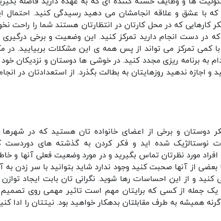
ولیت ها و وظایف خسته کننده ای که به عهده دارید فاصله بگیرید
 که با عشق و علاقه انجامشان می دهید رسیدگی کنید. احتمال ای
 کارهایی که در محل کارتان در انتظارتان هستند شما را راحت نخو
ه در دست انجام دارید تمرکز کنید. این وضعیت و برخی درگیری 
ا کمی تمرکز می تواند از پس همه ی این مشکلات بربیایید. در مک
دام به برنامه ریزی مجدد کنید. در خوشی ها دوستان و نزدیکان خود را
 و اجازه ندهید روزهایتان به بطالت بگذرد. از استعدادتان در انجام 
 دوستان و برخی از اعضای خانواده تان هستید که در شهرها و
ات نوستالژیک شده اید و فکر کردن به گذشته های دوردست 
افراد مورد نظرتان تماس بگیرید و در مورد وضعیت فعلی آنها و خاط
 بعضی از آنها صحبت کنید وجود ندارد شاید بتوانید با سر زدن به آل
ید و از این احساسات رها شوید. نگرانی تان بابت ایجاد توازن 
 یک جمله از کسی که برایتان مهم است تاثیر مهمی روی تصمیم 
نه همیشه به طرف مقابلتان بدهکار خواهید بود. نیتتان را ادا کنید