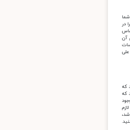
شما
 در
ساس
 آن
سات
علی
 که
 که
جود
ازم
شد،
ید.