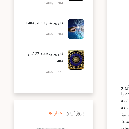
1403/09/04
فال روز شنبه 3 آذر 1403
1403/09/03
فال روز یکشنبه 27 آبان
1403
1403/08/27
ش و
 را
شته
 به
بروزترین
اخبار ها
نیز
روز
های