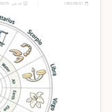
1403/08/01
کد خبر : 2409275