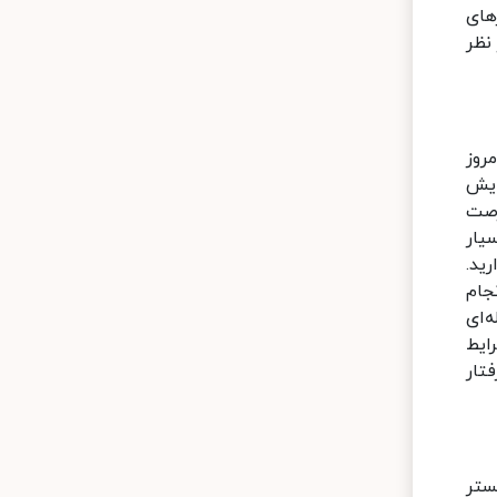
های
نظر
روز
ایش
رصت
یار
ید.
جام
‌ای
ایط
فتار
بستر