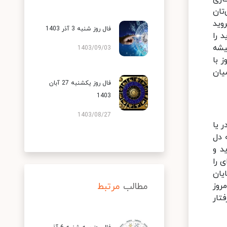
تان
وید
فال روز شنبه 3 آذر 1403
 را
یشه
1403/09/03
ز با
یان
فال روز یکشنبه 27 آبان
1403
1403/08/27
 یا
 دل
د و
ی را
یان
روز
مطالب
مرتبط
تار