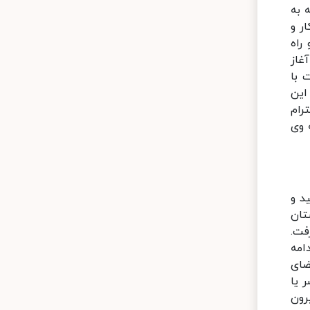
 به
ر و
راه
غاز
 با
 این
رام
 وی
د و
تان
فت.
امه
ضای
 یا
رون