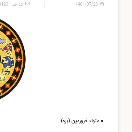
1401/07/28
کد خبر : 23123
● متولد فروردین (بره):