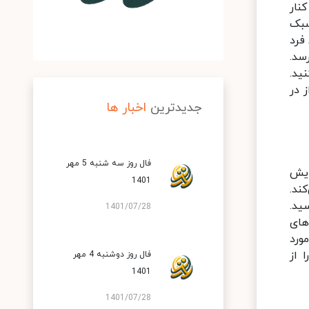
نار
بک‌
فرد
سد.
ید.
 در
جدیدترین
اخبار ها
فال روز سه شنبه 5 مهر
ایش
1401
ند.
ید.
1401/07/28
های
ورد
 از
فال روز دوشنبه 4 مهر
1401
1401/07/28