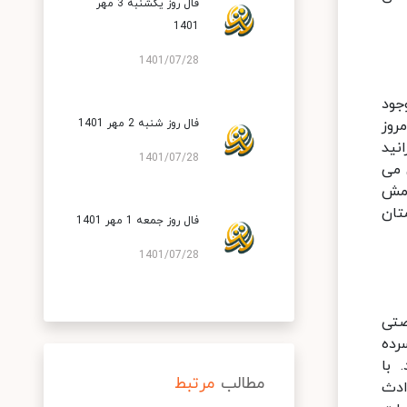
فال روز یکشنبه 3 مهر
1401
1401/07/28
جود
روز
فال روز شنبه 2 مهر 1401
نید
1401/07/28
 می
امش
تان
فال روز جمعه 1 مهر 1401
1401/07/28
صتی
رده
 با
مطالب
مرتبط
ادث