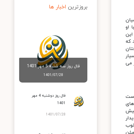
بروزترین
اخبار ها
یان
 او
این
 که
تان
یار
 می
فال روز سه شنبه 5 مهر 1401
1401/07/28
است
فال روز دوشنبه 4 مهر
های
1401
پیش
1401/07/28
دار
خوب
مئن