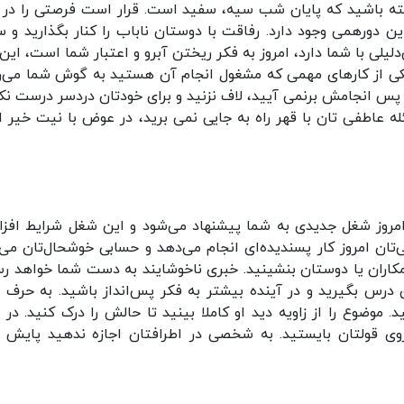
شته باشید که پایان شب سیه، سفید است. قرار است فرصتی را در ک
ن دورهمی وجود دارد. رفاقت با دوستان ناباب را کنار بگذارید و س
یلی با شما دارد، امروز به فکر ریختن آبرو و اعتبار شما است، این 
 یکی از کارهای مهمی که مشغول انجام آن هستید به گوش شما می‌ر
از پس انجامش برنمی آیید، لاف نزنید و برای خودتان دردسر درست نکن
ه عاطفی تان با قهر راه به جایی نمی برید، در عوض با نیت خیر از
امروز شغل جدیدی به شما پیشنهاد می‌شود و این شغل شرایط افز
ی‌تان امروز کار پسندیده‌ای انجام می‌دهد و حسابی خوشحال‌تان می‌ک
اران یا دوستان بنشینید. خبری ناخوشایند به دست‌ شما خواهد رس
ق درس بگیرید و در آینده بیشتر به فکر پس‌انداز باشید. به حرف 
وع را از زاویه دید او کاملا بینید تا حالش را درک کنید. در م
وی قولتان بایستید. به شخصی در اطرافتان اجازه ندهید پایش را