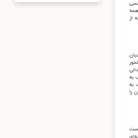
کسی
همه
 از
یان
خور
انی
 به
 به
 را
است
‌ای