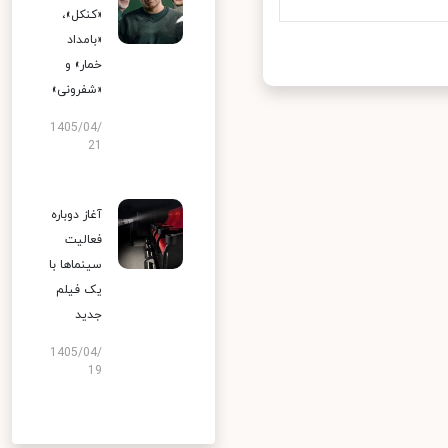
«کنکل»،
«بامداد
خمار» و
«شفرونی»
1405/04/
21
آغاز دوباره
فعالیت
سینماها با
یک فیلم
جدید
1405/04/
19