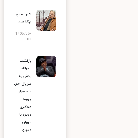
اکبر عبدی
درگذشت
1405/05/
03
بازگشت
نصرالله
رادش به
سریال «مرد
سه هزار
چهره»؛
همکاری
دوباره با
مهران
مدیری