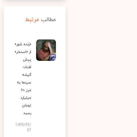
مطالب
مرتبط
«زنده شور»
از «استخر»
پیش
افتاد؛
گیشه
سینما به
مرز ۶۰
میلیارد
تومان
رسید
1405/05/
07