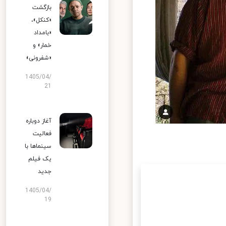
بازگشت
«کنکل»،
«بامداد
خمار» و
«شفرونی»
1405/04/
21
آغاز دوباره
فعالیت
سینماها با
یک فیلم
جدید
1405/04/
19