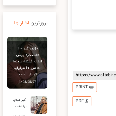
بروزترین
اخبار ها
«زنده شور» از
«استخر» پیش
افتاد؛ گیشه سینما
به مرز ۶۰ میلیارد
تومان رسید
https://www.aftabi
1405/05/07
PRINT
اکبر عبدی
PDF
درگذشت