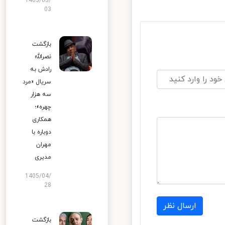
1405/05/
03
بازگشت
نصرالله
رادش به
سریال «مرد
سه هزار
چهره»؛
همکاری
دوباره با
مهران
مدیری
1405/04/
28
ارسال نظر
بازگشت