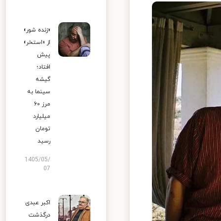
«زنده شور»
از «استخر»
پیش
افتاد؛
گیشه
سینما به
مرز ۶۰
میلیارد
تومان
رسید
1405/05/
07
اکبر عبدی
درگذشت