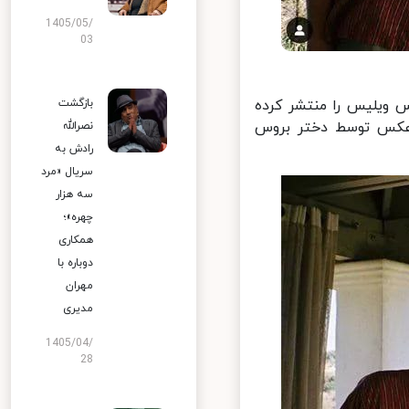
1405/05/
03
 ویلیس را منتشر کرده
بازگشت
 عکس توسط دختر بروس
نصرالله
رادش به
سریال «مرد
سه هزار
چهره»؛
همکاری
دوباره با
مهران
مدیری
1405/04/
28