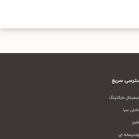
رسی سریع
یتال مارکتینگ
نش سرا
ار
رسانه ای