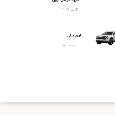
خرید گوشی ارزان
21 تیر 1405
لوازم یدکی
11 خرداد 1405