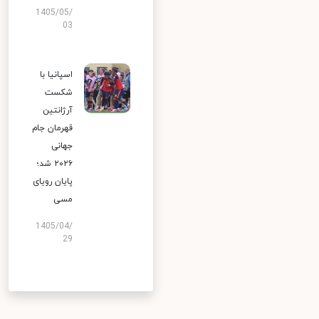
1405/05/
03
اسپانیا با
شکست
آرژانتین
قهرمان جام
جهانی
۲۰۲۶ شد؛
پایان رویای
مسی
1405/04/
29