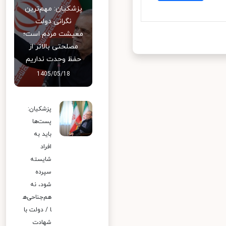
پزشکیان: مهم‌ترین
نگرانی دولت
معیشت مردم است؛
مصلحتی بالاتر از
حفظ وحدت نداریم
1405/05/18
پزشکیان:
پست‌ها
باید به
افراد
شایسته
سپرده
شود، نه
هم‌جناحی‌ه
ا / دولت با
شهادت