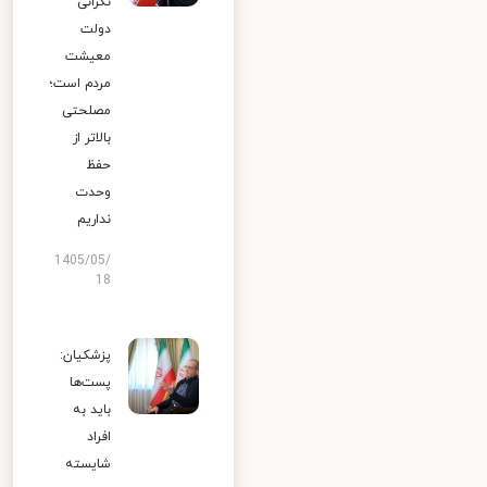
نگرانی
دولت
معیشت
مردم است؛
مصلحتی
بالاتر از
حفظ
وحدت
نداریم
1405/05/
18
پزشکیان:
پست‌ها
باید به
افراد
شایسته