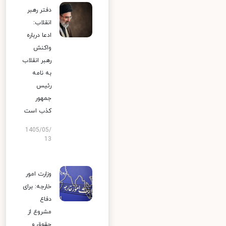
دفتر رهبر
انقلاب:
ادعا درباره
واکنش
رهبر انقلاب
به نامه
رئیس
جمهور
کذب است
1405/05/
13
وزارت امور
خارجه: برای
دفاع
مشروع از
حقوق و