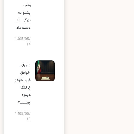
رهبر،
پشتوانه
بزرگی را از
دست داد
1405/05/
14
ماجرای
«توافق
قریب‌الوقو
ع تنگه
هرمز»
چیست؟
1405/05/
13