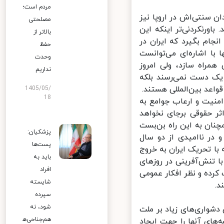
مردم است؛
سنتی‌اش در اروپا نیز
مصلحتی
ورنکردنی‌تر اینکه این
بالاتر از
ام بگیرد که ایران در
حفظ
ا اشاره‌ای می‌توانست
وحدت
راه سازد، ولی امروز
نداریم
یک دست نمی‌رسند بلکه
اعد بین‌المللی هستند.
1405/05/
18
نیت و ارعاب جوامع به
 حقوقی برجای نخواهد
ان به این راه بن‌بست
پزشکیان:
در ناامیدی از دو سال
پست‌ها
با تحریک ایران به خروج
باید به
 تنش‌آفرینی در روزهای
افراد
کرده و نظر افکار عمومی
شایسته
سپرده
شود، نه
واری‌های زیاد بر ملت
هم‌جناحی‌ه
های آنها را جهت ایجاد