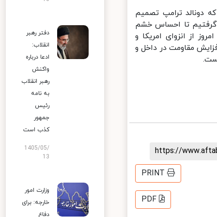
 دونالد ترامپ تصمیم
‌گرفتیم تا احساس خشم
دفتر رهبر
ز از انزوای امریکا و
انقلاب:
ایش مقاومت در داخل و
ادعا درباره
ت.
واکنش
رهبر انقلاب
به نامه
رئیس
جمهور
کذب است
1405/05/
https://www.aft
13
PRINT
وزارت امور
PDF
خارجه: برای
دفاع