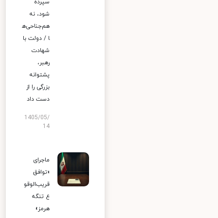
سپرده
شود، نه
هم‌جناحی‌ه
ا / دولت با
شهادت
رهبر،
پشتوانه
بزرگی را از
دست داد
1405/05/
14
ماجرای
«توافق
قریب‌الوقو
ع تنگه
هرمز»