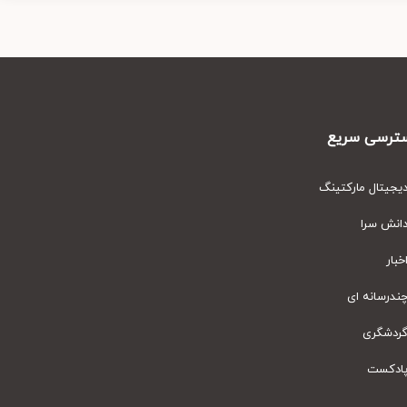
رسی سریع
یتال مارکتینگ
نش سرا
ار
رسانه ای
دشگری
دکست