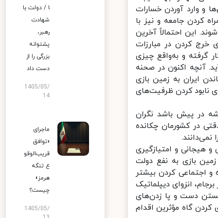
ا و وارد آوردن خسارات
ا / دولت با
ه کردن جامعه و نیز با
شهادت
. این احتمالاً آخرین
رهبر،
خرج کردن در مبارزات
پشتوانه
 گرفته و به‌واقع چیزی
بزرگی را از
. آنچه اکنون در صحنه
دست داد
 ایران به زمین بازی
1405/05/
نابود کردن ظرفیت‌های
14
 در پیش باشد نگران
تی در کشورمان چکانده
ماجرای
می‌دانند.
«توافق
و هیجانی و امتیازگیری
قریب‌الوقو
ین بازی به نفع دولت
ع تنگه
و اجتماعی کردن بیشتر
هرمز»
جام، انزوای دیپلماتیک
چیست؟
ستن دست و پا زدن‌های
ردن گاه مؤثرین اقدام
1405/05/
13