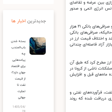
زی بین عرضه و تقاضای
نس انرژی اتمی و صدور
جدیدترین
اخبار ها
این افزایش قیمت دلار به گونه‌ای بوده که نرخ دلار در معاملات روز گذشته و صرافی‌های بانکی ۲۱ هزار
الیکه، صرافی‌های بانکی
د و اختلاف قیمت ارز در
بسته شدن
ار آزاد فاصله‌ای چندانی
باب‌المندب
چه
پیامدهایی
رز مطرح کرد که طبق آن
برای اقتصاد
شکلات ناشی از کرونا در
جهان دارد؟؛
اه‌های قبل و افزایش
از قیمت
نفت تا
تجارت
، فرآورده‌های نفتی و
جهانی
 دریافت شده که روند
1405/04/
28