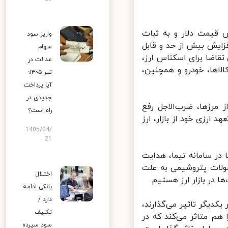
 قیمت دلار و به ثبات
واریز سود
زایش بیش از حد و قابل
سهام
قاضا برای اسکناس ارز،
عدالت در
الاها، خودرو و همچنین،
تیر ۱۴۰۵؛
آیا پرداخت
جدیدی در
رزها، ضرب‌الاجل رفع
راه است؟
رزی خود از بازار، ارز
1405/04/
21
در سامانه نیما، هدایت
لات پتروشیمی به علت
اختلال
ر بازار ارز هستیم.
بانکی ادامه
دارد /
کدیگر تاثیر می‌گذارند،
تکلیف
هم متاثر می‌کند که در
سود سپرده