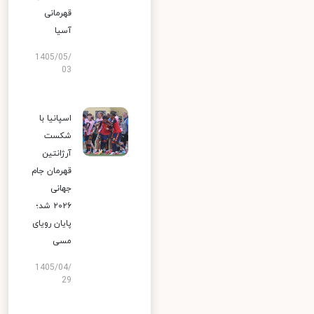
قهرمانی
آسیا
1405/05/
03
اسپانیا با
شکست
آرژانتین
قهرمان جام
جهانی
۲۰۲۶ شد؛
پایان رویای
مسی
1405/04/
29