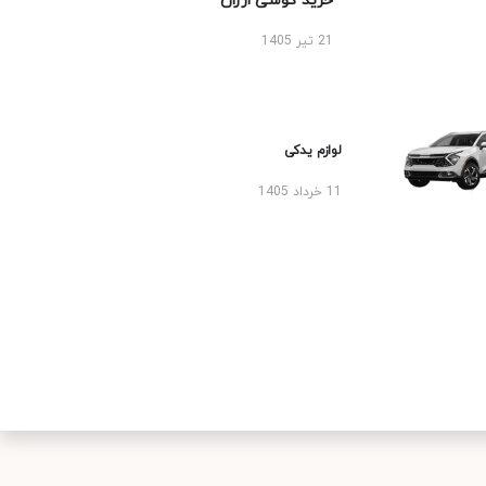
خرید گوشی ارزان
21 تیر 1405
لوازم یدکی
11 خرداد 1405