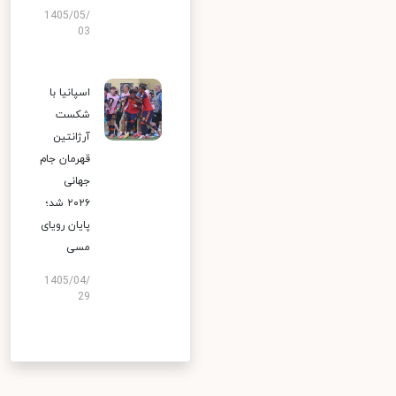
1405/05/
03
اسپانیا با
شکست
آرژانتین
قهرمان جام
جهانی
۲۰۲۶ شد؛
پایان رویای
مسی
1405/04/
29