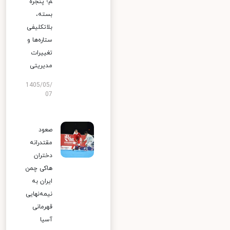
م؛ پنجره
بسته،
بلاتکلیفی
ستاره‌ها و
تغییرات
مدیریتی
1405/05/
07
صعود
مقتدرانه
دختران
هاکی چمن
ایران به
نیمه‌نهایی
قهرمانی
آسیا