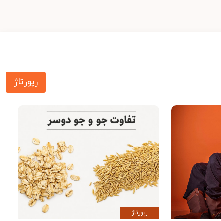
رپورتاژ
رپورتاژ