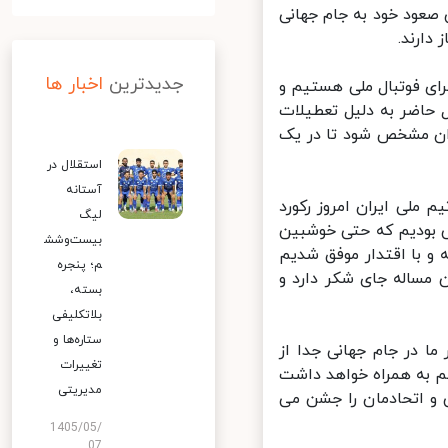
صعود خود به جام جهانی
ارند.
جدیدترین
اخبار ها
ی فوتبال ملی هستیم و
 حاضر به دلیل تعطیلات
ان مشخص شود تا در یک
استقلال در
آستانه
لی ایران امروز رکورد
لیگ
 بودیم که حتی خوشبین
بیست‌وشش
و با اقتدار موفق شدیم
م؛ پنجره
مساله جای شکر دارد و
بسته،
بلاتکلیفی
ستاره‌ها و
 در جام جهانی جدا از
تغییرات
م به همراه خواهد داشت
مدیریتی
 و اتحادمان را جشن می
1405/05/
07