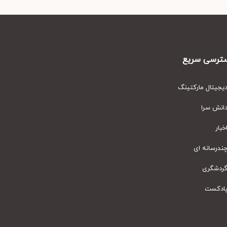
رسی سریع
یتال مارکتینگ
نش سرا
ار
رسانه ای
دشگری
دکست