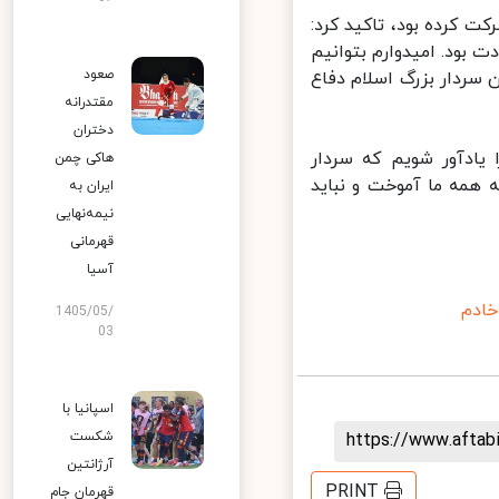
کرده بود، تاکید کرد:
بود. امیدوارم بتوانیم
صعود
ردار بزرگ اسلام دفاع
مقتدرانه
دختران
یادآور شویم که سردار
هاکی چمن
همه ما آموخت و نباید
ایران به
نیمه‌نهایی
قهرمانی
آسیا
دم
1405/05/
03
اسپانیا با
شکست
https://www.afta
آرژانتین
PRINT
قهرمان جام