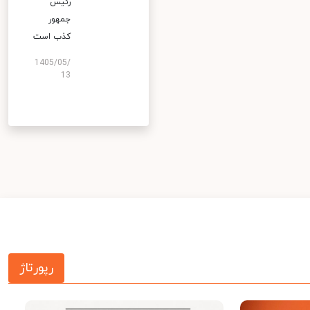
رئیس
جمهور
کذب است
1405/05/
13
رپورتاژ