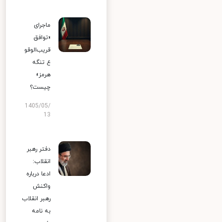
ماجرای
«توافق
قریب‌الوقو
ع تنگه
هرمز»
چیست؟
1405/05/
13
دفتر رهبر
انقلاب:
ادعا درباره
واکنش
رهبر انقلاب
به نامه