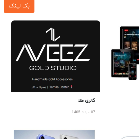
بک لینک
گالری طلا
07 مرداد 1405