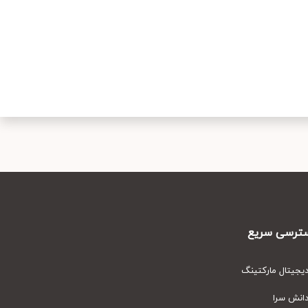
رسی سریع
یتال مارکتینگ
نش سرا