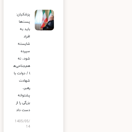
پزشکیان:
پست‌ها
باید به
افراد
شایسته
سپرده
شود، نه
هم‌جناحی‌ه
ا / دولت با
شهادت
رهبر،
پشتوانه
بزرگی را از
دست داد
1405/05/
14