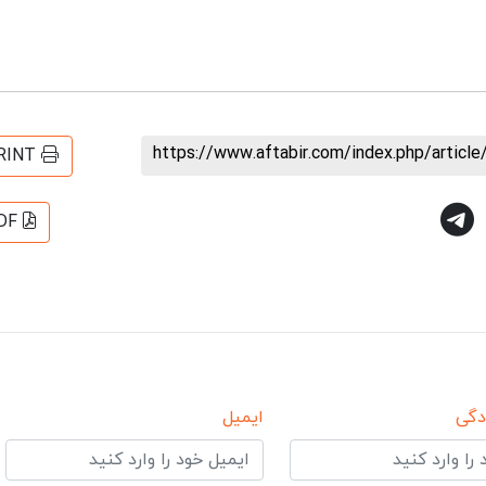
https://www.aftabir.com/index.php/artic
RINT
DF
دگی
ایمیل