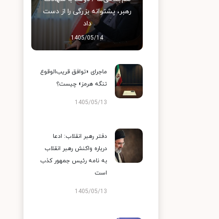
رهبر، پشتوانه بزرگی را از دست
داد
1405/05/14
ماجرای «توافق قریب‌الوقوع
تنگه هرمز» چیست؟
1405/05/13
دفتر رهبر انقلاب: ادعا
درباره واکنش رهبر انقلاب
به نامه رئیس جمهور کذب
است
1405/05/13