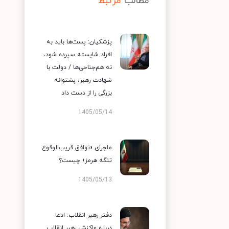
مطالب
مرتبط
پزشکیان: پست‌ها باید به
افراد شایسته سپرده شود،
نه هم‌جناحی‌ها / دولت با
شهادت رهبر، پشتوانه
بزرگی را از دست داد
1405/05/14
ماجرای «توافق قریب‌الوقوع
تنگه هرمز» چیست؟
1405/05/13
دفتر رهبر انقلاب: ادعا
درباره واکنش رهبر انقلاب