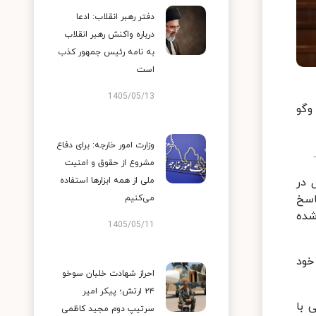
دفتر رهبر انقلاب: ادعا
درباره واکنش رهبر انقلاب
به نامه رئیس جمهور کذب
است
1405/05/13
وگو
وزارت امور خارجه: برای دفاع
مشروع از حقوق و امنیت
 در
ملی از همه ابزارها استفاده
اسخ
می‌کنیم
شده
1405/05/11
خود
احراز شهادت خلبان سوخو
۲۴ ارتش؛ پیکر امیر
 با
سرتیپ دوم مجید کاظمی