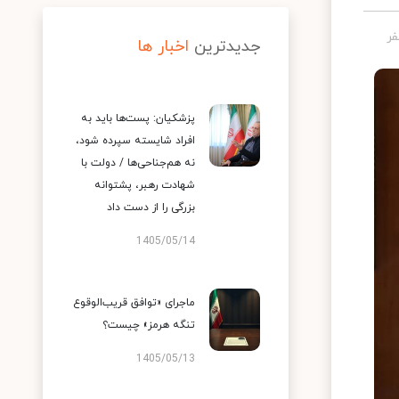
جدیدترین
اخبار ها
پزشکیان: پست‌ها باید به
افراد شایسته سپرده شود،
نه هم‌جناحی‌ها / دولت با
شهادت رهبر، پشتوانه
بزرگی را از دست داد
1405/05/14
ماجرای «توافق قریب‌الوقوع
تنگه هرمز» چیست؟
1405/05/13