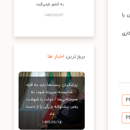
به کشور بازمی‌گردد
 را
1405/05/07
اری
بروزترین
اخبار ها
پزشکیان: پست‌ها باید به افراد
شایسته سپرده شود، نه
هم‌جناحی‌ها / دولت با شهادت
P
رهبر، پشتوانه بزرگی را از دست
داد
P
1405/05/14