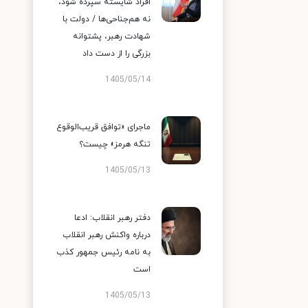
افراد شایسته سپرده شود،
نه هم‌جناحی‌ها / دولت با
شهادت رهبر، پشتوانه
بزرگی را از دست داد
1405/05/14
ماجرای «توافق قریب‌الوقوع
تنگه هرمز» چیست؟
1405/05/13
دفتر رهبر انقلاب: ادعا
درباره واکنش رهبر انقلاب
به نامه رئیس جمهور کذب
است
1405/05/13