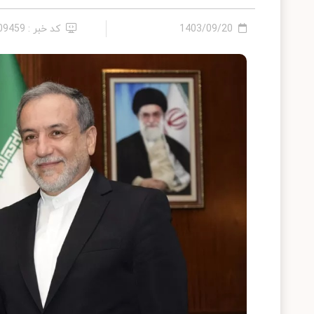
1403/09/20
کد خبر : 2409459