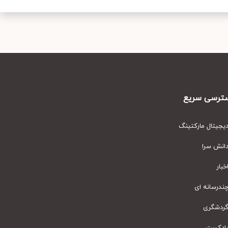
رسی سریع
یتال مارکتینگ
نش سرا
ار
رسانه ای
دشگری