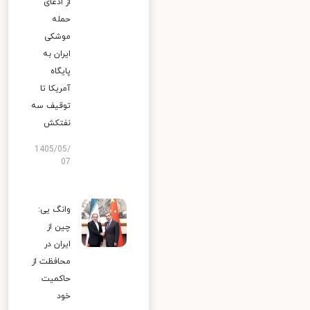
از ادعای
حمله
موشکی
ایران به
پایگاه
آمریکا تا
توقیف سه
نفتکش
1405/05/
07
وانگ یی:
چین از
ایران در
محافظت از
حاکمیت
خود