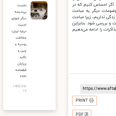
اگر احساس کنیم که در
نشست
ضوعات دیگر به مباحث
بی‌نتیجه
ی نداریم، زیرا مباحث
دیگر شورای
 بررسی شود. بنابراین
امنیت
رات را ادامه می‌دهیم
درباره ایران؛
مخالفت
روسیه و
چین و
تاکید
برپایان
قطعنامه
۲۲۳۱
1405/04/
https://www.aft
19
PRINT
PDF