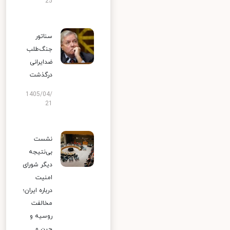
25
سناتور
جنگ‌طلب
ضدایرانی
درگذشت
1405/04/
21
نشست
بی‌نتیجه
دیگر شورای
امنیت
درباره ایران؛
مخالفت
روسیه و
چین و