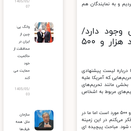
1405/05/
م و به نمایندگان هم
07
وانگ یی:
وجود دارد/
چین از
لیست تحریمی مربوط به اشخاص حدود هزار و ۵۰۰
ایران در
محافظت از
حاکمیت
خود
درباره لیست پیشنهادی
حمایت می
م‌هایی که آمریکا علیه
کند
خشی مانند تحریم‌های
1405/05/
م‌های مربوط به اشخاص
03
وی اضافه کرد: لیست تحریمی مربوط به اشخاص، لیست طولانی و حدود هزار و ۵۰۰ مورد است اما ما در
سازمان
می‌کنم در این زمینه
ملل: همه
شود. مباحث پیچیده ای
طرف‌ها