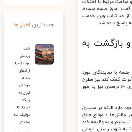
باحث مرتبط با اختلاف
گفت: امروز جلسه مبسوط
از مذاکرات وین خدمت
 پاسخ داده شد.
جدیدترین
اخبار ها
و بازگشت به
شب
پرتنش
غرب آسیا؛
از ادعای
لسه با نمایندگان مورد
حمله
کرات کمک کند نیز مطرح
موشکی
شد، درباره ابعاد مختلف قانون اقدام راهبردی برای لغو تحریم‌ها و غنی سازی ۶۰ درصدی نیز به طور
ایران به
پایگاه
د دارد البته در مسیری
آمریکا تا
 چالش‌ها و موانع فائق
توقیف سه
یستیم و به وظیفه خود
نفتکش
ته شود، راستی آزمایی