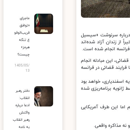
ماجرای
«توافق
قریب‌الوقو
۲» در پاسخ به سوالی درباره سرنوشت «سیسیل
ع تنگه
از زندان آزاد شده‌اند
هرمز»
فرانسه انجام شده است.
چیست؟
جه به فرایندهای قضائی، این مبادله انجام
1405/05/
رایند قضائی در فرانسه
13
یه اسفندیاری، خواهد بود
ژانویه برنامه‌ریزی شده
دفتر رهبر
انقلاب:
ادعا درباره
 اما این طرف آمریکایی
واکنش
رهبر انقلاب
ه مذاکره واقعی.
به نامه