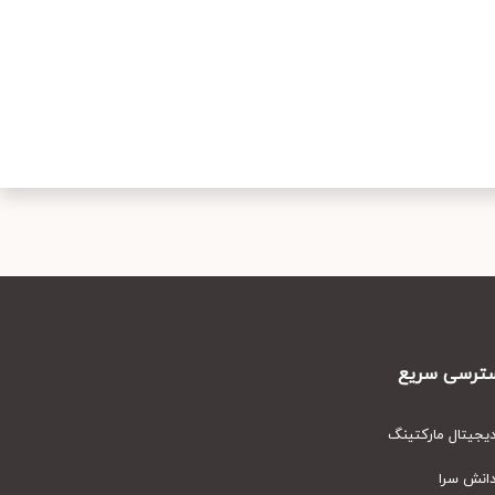
رسی سریع
یتال مارکتینگ
نش سرا