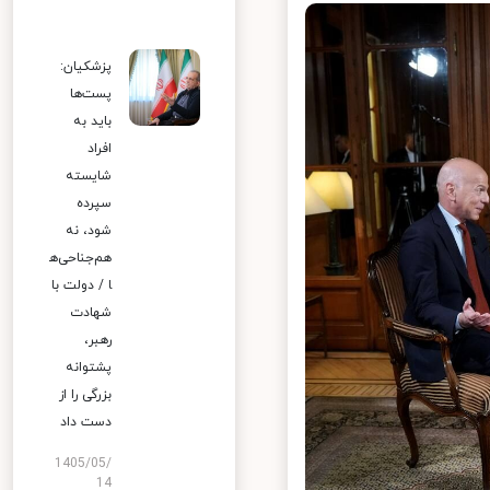
پزشکیان:
پست‌ها
باید به
افراد
شایسته
سپرده
شود، نه
هم‌جناحی‌ه
ا / دولت با
شهادت
رهبر،
پشتوانه
بزرگی را از
دست داد
1405/05/
14