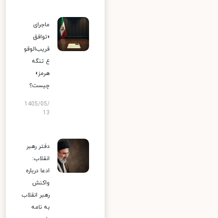
ماجرای
«توافق
قریب‌الوقو
ع تنگه
هرمز»
چیست؟
1405/05/
13
دفتر رهبر
انقلاب:
ادعا درباره
واکنش
رهبر انقلاب
به نامه