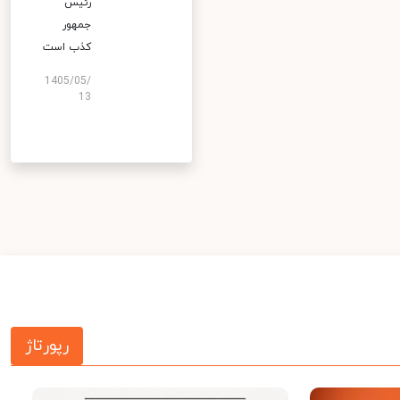
رئیس
جمهور
کذب است
1405/05/
13
رپورتاژ