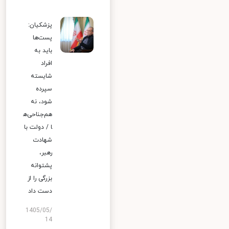
پزشکیان:
پست‌ها
باید به
افراد
شایسته
سپرده
شود، نه
هم‌جناحی‌ه
ا / دولت با
شهادت
رهبر،
پشتوانه
بزرگی را از
دست داد
1405/05/
14