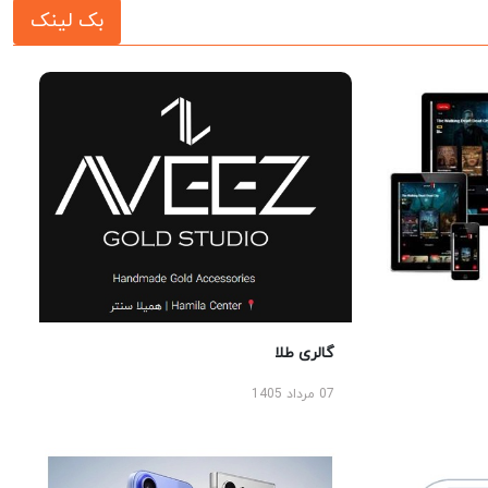
بک لینک
گالری طلا
07 مرداد 1405