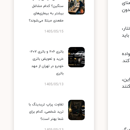
نای
سنگین؟ کدام مشاغل
دون
بیشتر به بیماری‌های
مقعدی مبتلا می‌شوند؟
ار،
1405/05/15
اید
باتری ۲۰۶ و باتری ۲۰۷؛
اده
خرید و تعویض باتری
ند.
خودرو در تهران از مهد
باتری
ین،
1405/05/13
نند
تفاوت پراپ تریدینگ با
ترید شخصی، کدام برای
شما بهتر است؟