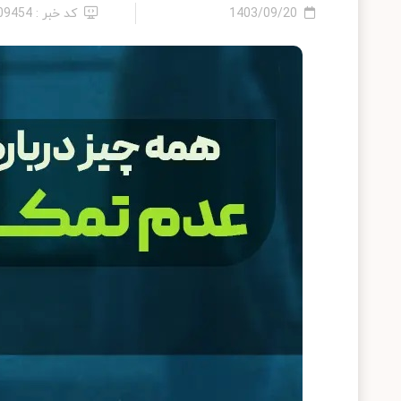
1403/09/20
کد خبر : 2409454