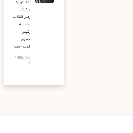
ادعا درباره
واکنش
رهبر انقلاب
به نامه
رئیس
جمهور
کذب است
1405/05/
13