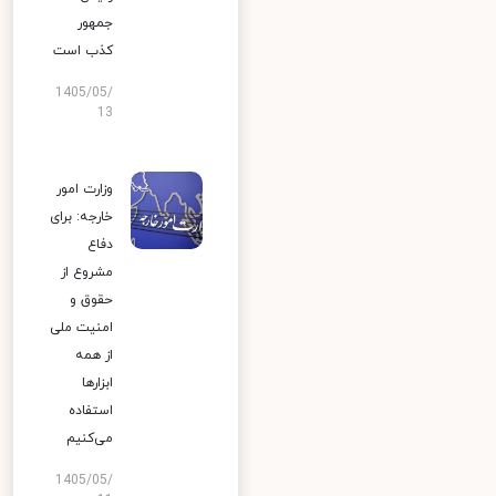
جمهور
کذب است
1405/05/
13
وزارت امور
خارجه: برای
دفاع
مشروع از
حقوق و
امنیت ملی
از همه
ابزارها
استفاده
می‌کنیم
1405/05/