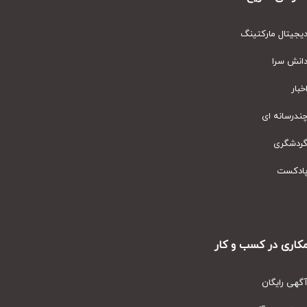
یتال مارکتینگ
نش سرا
ار
رسانه ای
دشگری
دکست
ری در کسب و کار
ی رایگان