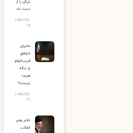
بزرگی را از
دست داد
1405/05/
14
ماجرای
«توافق
قریب‌الوقو
ع تنگه
هرمز»
چیست؟
1405/05/
13
دفتر رهبر
انقلاب: