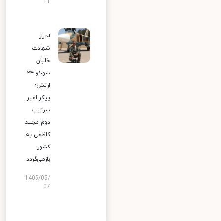
11
احراز
شهادت
خلبان
سوخو ۲۴
ارتش؛
پیکر امیر
سرتیپ
دوم مجید
کاظمی به
کشور
بازمی‌گردد
1405/05/
07