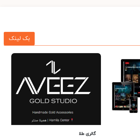
بک لینک
گالری طلا