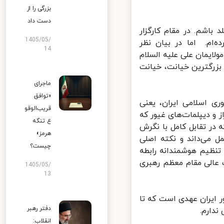
بزرگی را از
دست داد
قلد باشم. در مقام کارگزار
1405/05/
ام. اما در بیان نظر
14
ایمان علی علیه السلام
مانا بزرگترین خیانت، خیانت
ماجرای
«توافق
 اسلامی ایران، یعنی
قریب‌الوقو
 و دیپلمات‌های غیور که
ع تنگه
در تقابل کامل با نگرش
هرمز»
 می‌داند و نکته اصلی
چیست؟
نظیم هوشمندانه رابطه
عالی مقام معظم رهبری
1405/05/
13
 ایران عهدی است که تا
دفتر رهبر
ارم.
انقلاب: