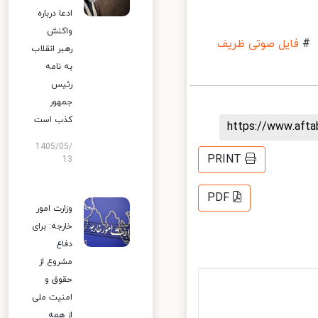
ادعا درباره
واکنش
فایل صوتی ظریف
رهبر انقلاب
به نامه
رئیس
جمهور
کذب است
https://www.aft
1405/05/
PRINT
13
PDF
وزارت امور
خارجه: برای
دفاع
مشروع از
حقوق و
امنیت ملی
از همه