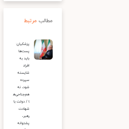
مطالب
مرتبط
پزشکیان:
پست‌ها
باید به
افراد
شایسته
سپرده
شود، نه
هم‌جناحی‌ه
ا / دولت با
شهادت
رهبر،
پشتوانه