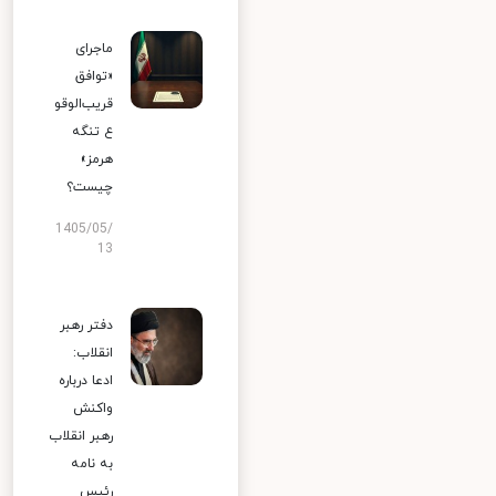
ماجرای
«توافق
قریب‌الوقو
ع تنگه
هرمز»
چیست؟
1405/05/
13
دفتر رهبر
انقلاب:
ادعا درباره
واکنش
رهبر انقلاب
به نامه
رئیس