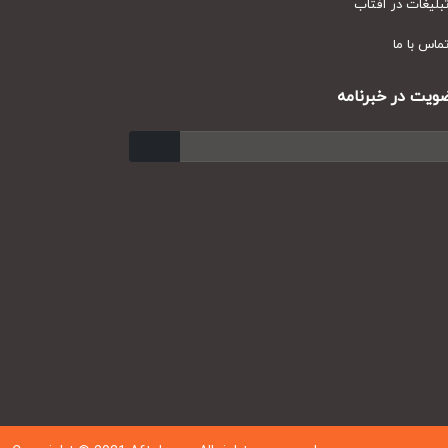
یغات در آفتاب
س با ما
ت در خبرنامه
ارسال