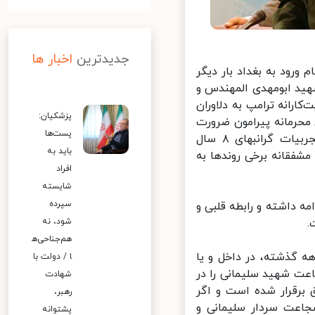
جدیدترین
اخبار ها
رود به بغداد بار دیگر
ید ابومهدی المهندس و
ارانه ترامپ به دلاوران
پزشکیان:
حرمانه پیرامون ضرورت
پست‌ها
هم‌افزایی دیپلماسی و میدان ـ به منظور استفاده دولتمردان بعدی از تجربیات گرانبهای ۸ سال
باید به
قانه برخی روندها به
افراد
شایسته
سپرده
 داشته و رابطه قلبی و
شود، نه
هم‌جناحی‌ه
ه گذشته، در داخل و یا
ا / دولت با
ت شهید سلیمانی را در
شهادت
برقرار شده است و اگر
رهبر،
ت سردار سلیمانی و
پشتوانه