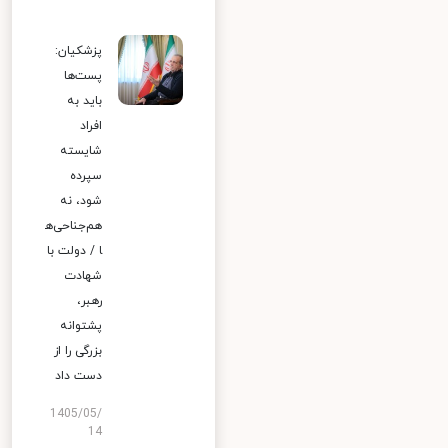
پزشکیان:
پست‌ها
باید به
افراد
شایسته
سپرده
شود، نه
هم‌جناحی‌ه
ا / دولت با
شهادت
رهبر،
پشتوانه
بزرگی را از
دست داد
1405/05/
14