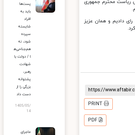
ریاست محترم جمهوری
پست‌ها
باید به
افراد
رای دادیم و همان عزیز
شایسته
.
سپرده
شود، نه
هم‌جناحی‌ه
ا / دولت با
شهادت
رهبر،
پشتوانه
بزرگی را از
https://www.aftabi
دست داد
PRINT
1405/05/
14
PDF
ماجرای