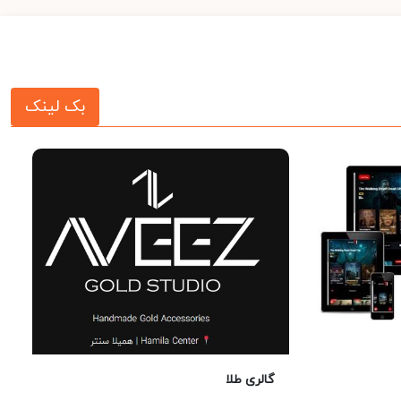
بک لینک
گالری طلا