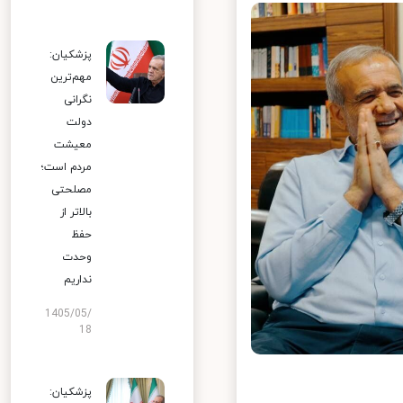
پزشکیان:
مهم‌ترین
نگرانی
دولت
معیشت
مردم است؛
مصلحتی
بالاتر از
حفظ
وحدت
نداریم
1405/05/
18
پزشکیان: