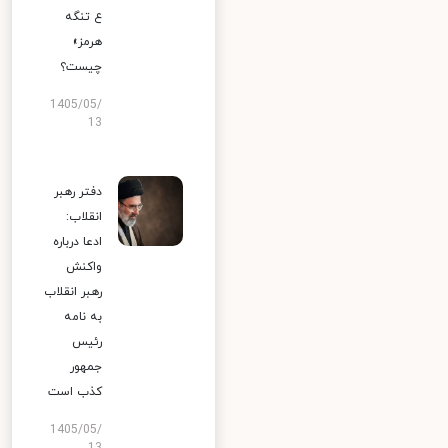
ع تنگه
هرمز»
چیست؟
1405/05/
13
دفتر رهبر
انقلاب:
ادعا درباره
واکنش
رهبر انقلاب
به نامه
رئیس
جمهور
کذب است
1405/05/