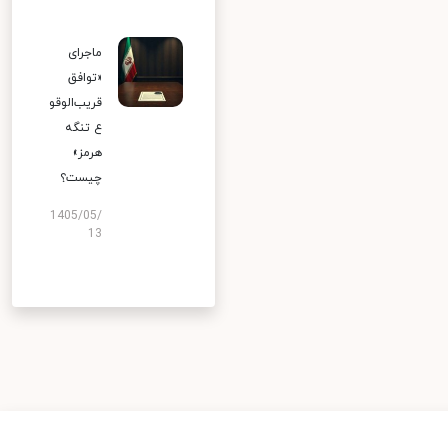
ماجرای
«توافق
قریب‌الوقو
ع تنگه
هرمز»
چیست؟
1405/05/
13