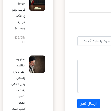
«توافق
قریب‌الوقو
ع تنگه
هرمز»
چیست؟
1405/05/
13
دفتر رهبر
انقلاب:
ادعا درباره
واکنش
رهبر انقلاب
به نامه
رئیس
جمهور
ارسال نظر
کذب است