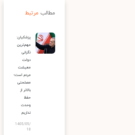
مطالب
مرتبط
پزشکیان:
مهم‌ترین
نگرانی
دولت
معیشت
مردم است؛
مصلحتی
بالاتر از
حفظ
وحدت
نداریم
1405/05/
18