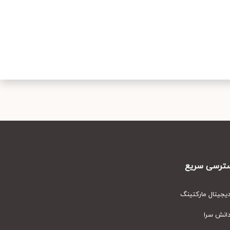
رسی سریع
یتال مارکتینگ
نش سرا