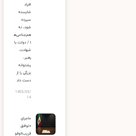
افراد
شایسته
سپرده
شود، نه
هم‌جناحی‌ه
ا / دولت با
شهادت
رهبر،
پشتوانه
بزرگی را از
دست داد
1405/05/
14
ماجرای
«توافق
قریب‌الوقو