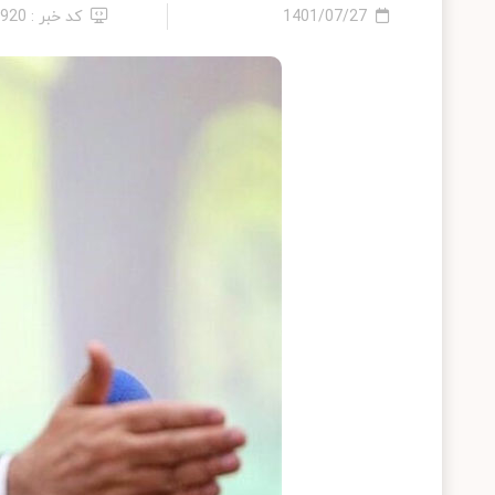
1401/07/27
کد خبر : 5920