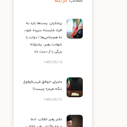
مطالب
مرتبط
پزشکیان: پست‌ها باید به
افراد شایسته سپرده شود،
نه هم‌جناحی‌ها / دولت با
شهادت رهبر، پشتوانه
بزرگی را از دست داد
1405/05/14
ماجرای «توافق قریب‌الوقوع
تنگه هرمز» چیست؟
1405/05/13
دفتر رهبر انقلاب: ادعا
درباره واکنش رهبر انقلاب