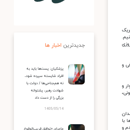
ریک
یم.
وزی
جدیدترین
اخبار ها
ی و
پزشکیان: پست‌ها باید به
افراد شایسته سپرده شود،
نه هم‌جناحی‌ها / دولت با
ر و
شهادت رهبر، پشتوانه
نی،
بزرگی را از دست داد
1405/05/14
دان
ا با
م و
ماجرای «توافق قریب‌الوقوع