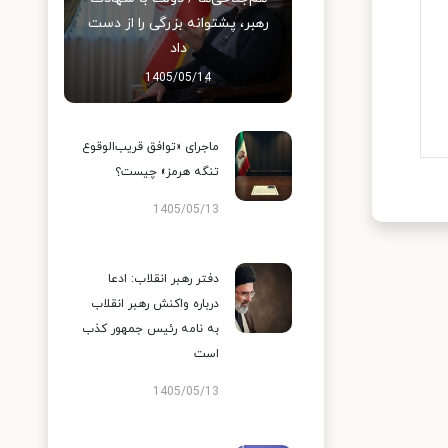
رهبر، پشتوانه بزرگی را از دست
داد
1405/05/14
ماجرای «توافق قریب‌الوقوع
تنگه هرمز» چیست؟
1405/05/13
دفتر رهبر انقلاب: ادعا
درباره واکنش رهبر انقلاب
به نامه رئیس جمهور کذب
است
1405/05/13