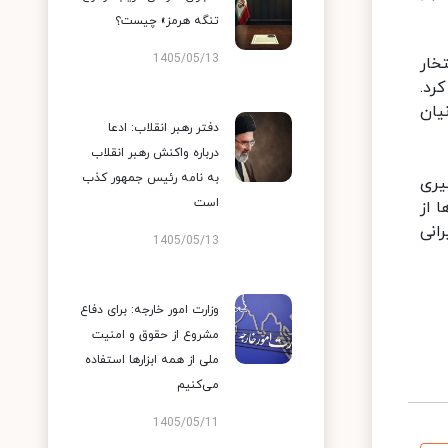
تنگه هرمز» چیست؟
1405/05/13
خار
رد.
یان
دفتر رهبر انقلاب: ادعا
درباره واکنش رهبر انقلاب
به نامه رئیس جمهور کذب
یری
است
 از
انی
1405/05/13
وزارت امور خارجه: برای دفاع
مشروع از حقوق و امنیت
ملی از همه ابزارها استفاده
می‌کنیم
1405/05/11