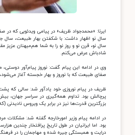
ایرنا: «محمدجواد ظریف» در پیامی ویدئویی که در 
سال نو اظهار داشت: با شکفتن بهار طبیعت، سال جدیدی
سال نو، قرن نو و روز نو را به شما هم‌میهنان عزیز مق
شادباش عرض می‌کنم.
وی در ادامه این پیام گفت: نوروز پیام‌آور دوستی،
صفای طبیعت که با نوروز و بهار خجسته آغاز می‌شود
ظریف در پیام نوروزی خود یادآور شد: سالی که پشت 
پرچالش بود. تداوم همه‌گیری در سراسر جهان، بیش
بزرگترین قدرت‌ها نیز در برابر یک ویروس نادیدنی (
در ادامه پیام وزیر امورخارجه گفته شد: مشکلات مردم
بود. اما ایرانیان در طول تاریخ پرافتخار چندین هزارسا
درایت و همبستگی چیره شده و مهاجمان را در فرهنگ و 