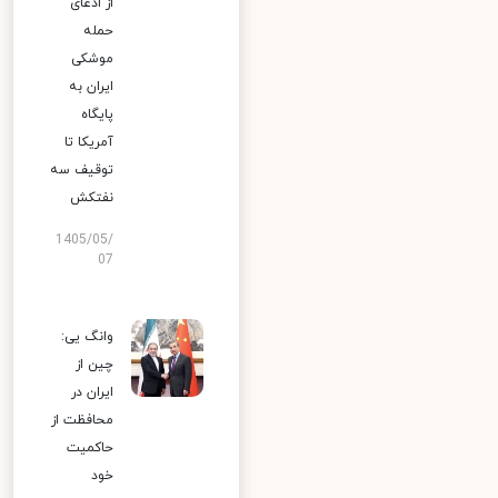
از ادعای
حمله
موشکی
ایران به
پایگاه
آمریکا تا
توقیف سه
نفتکش
1405/05/
07
وانگ یی:
چین از
ایران در
محافظت از
حاکمیت
خود