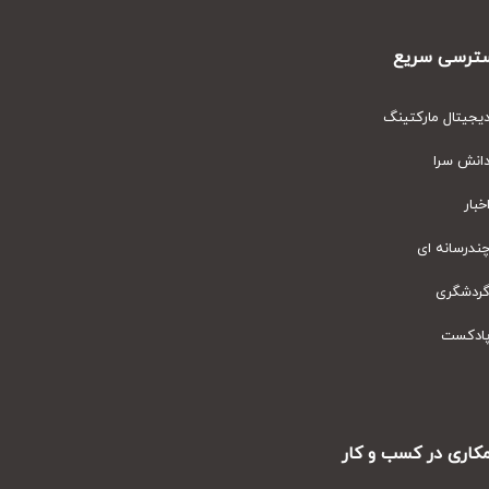
رسی سریع
یتال مارکتینگ
نش سرا
ار
رسانه ای
دشگری
دکست
ری در کسب و کار