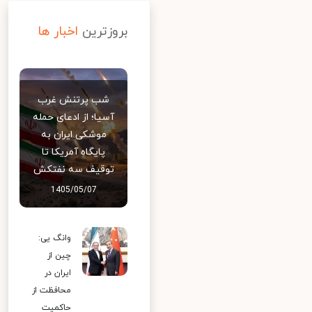
بروزترین
اخبار ها
شب پرتنش غرب
آسیا؛ از ادعای حمله
موشکی ایران به
پایگاه آمریکا تا
توقیف سه نفتکش
1405/05/07
وانگ یی:
چین از
ایران در
محافظت از
حاکمیت