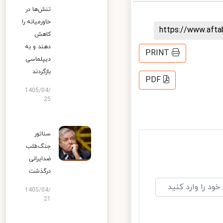
تنش‌ها در
خاورمیانه را
https://www.aft
کاهش
دهند و به
PRINT
دیپلماسی
بازگردند
PDF
1405/04/
25
سناتور
جنگ‌طلب
ضدایرانی
درگذشت
1405/04/
21