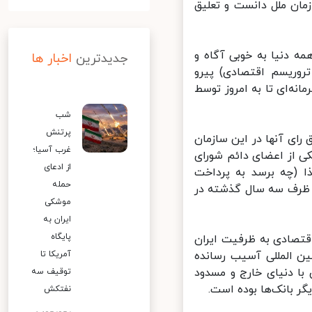
ان ملل دانست و تعلیق
 دنیا به خوبی آگاه و
جدیدترین
اخبار ها
وریسم اقتصادی) پیرو
ه‌ای تا به امروز توسط
شب
پرتنش
ای آنها در این سازمان
غرب آسیا؛
 از اعضای دائم شورای
از ادعای
ا (چه برسد به پرداخت
حمله
 ظرف سه سال گذشته در
موشکی
ایران به
پایگاه
قتصادی به ظرفیت ایران
ن المللی آسیب رسانده
آمریکا تا
ا دنیای خارج و مسدود
توقیف سه
ر بانک‌ها بوده است.
نفتکش