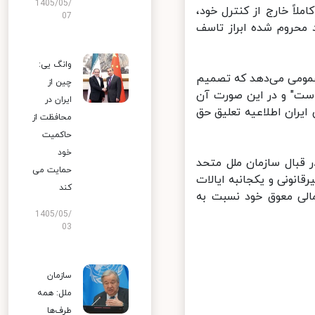
1405/05/
ً خارج از کنترل خود،
07
محروم شده ابراز تاسف
وانگ یی:
مومی می‌دهد که تصمیم
چین از
ست" و در این صورت آن
ایران در
ران اطلاعیه تعلیق حق
محافظت از
حاکمیت
خود
قبال سازمان ملل متحد
حمایت می
ونی و یکجانبه ایالات
کند
لی معوق خود نسبت به
1405/05/
03
سازمان
ملل: همه
طرف‌ها