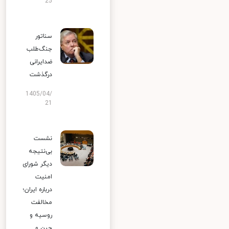
25
سناتور
جنگ‌طلب
ضدایرانی
درگذشت
1405/04/
21
نشست
بی‌نتیجه
دیگر شورای
امنیت
درباره ایران؛
مخالفت
روسیه و
چین و