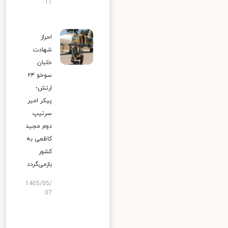
11
احراز
شهادت
خلبان
سوخو ۲۴
ارتش؛
پیکر امیر
سرتیپ
دوم مجید
کاظمی به
کشور
بازمی‌گردد
1405/05/
07