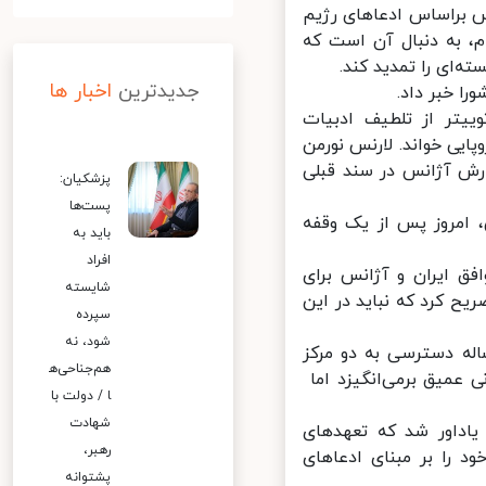
س براساس ادعاهای رژیم
 به دنبال آن است که
ای را تمدید کند.
جدیدترین
اخبار ها
 خبر داد.
ییتر از تلطیف ادبیات
ی خواند. لارنس نورمن
رش آژانس در سند قبلی
پزشکیان:
پست‌ها
امروز پس از یک وقفه
باید به
افراد
ق ایران و آژانس برای
شایسته
ح کرد که نباید در این
سپرده
شود، نه
له دسترسی به دو مرکز
هم‌جناحی‌ه
 عمیق برمی‌انگیزد اما
ا / دولت با
شهادت
اداور شد که تعهدهای
رهبر،
 را بر مبنای ادعاهای
پشتوانه