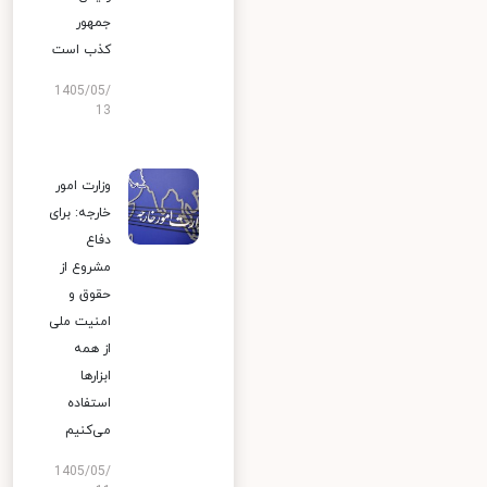
جمهور
کذب است
1405/05/
13
وزارت امور
خارجه: برای
دفاع
مشروع از
حقوق و
امنیت ملی
از همه
ابزارها
استفاده
می‌کنیم
1405/05/