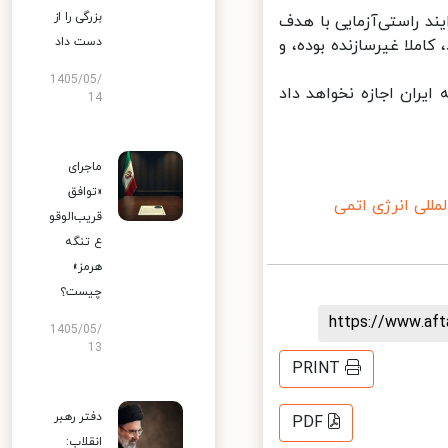
بزرگی را از
د راستی‌آزمایی با هدف
دست داد
ملا غیرسازنده بوده، و
1405/05/
ران اجازه نخواهد داد
14
ماجرای
«توافق
لی انرژی اتمی
قریب‌الوقو
ع تنگه
هرمز»
چیست؟
https://www.af
1405/05/
13
PRINT
دفتر رهبر
PDF
انقلاب: