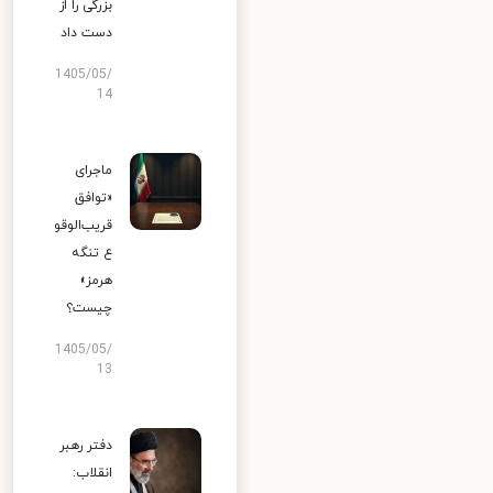
بزرگی را از
دست داد
1405/05/
14
ماجرای
«توافق
قریب‌الوقو
ع تنگه
هرمز»
چیست؟
1405/05/
13
دفتر رهبر
انقلاب: