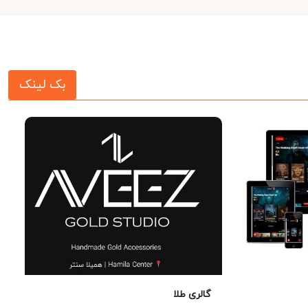
بک لینک
گالری طلا