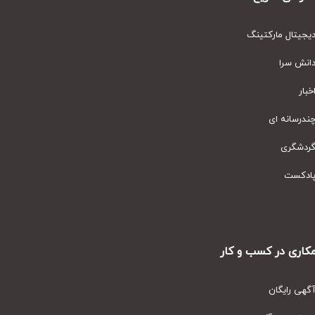
یتال مارکتینگ
نش سرا
ار
رسانه ای
دشگری
دکست
ری در کسب و کار
ی رایگان