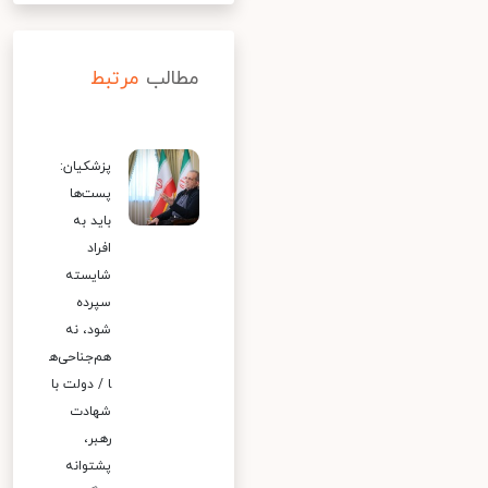
مطالب
مرتبط
پزشکیان:
پست‌ها
باید به
افراد
شایسته
سپرده
شود، نه
هم‌جناحی‌ه
ا / دولت با
شهادت
رهبر،
پشتوانه