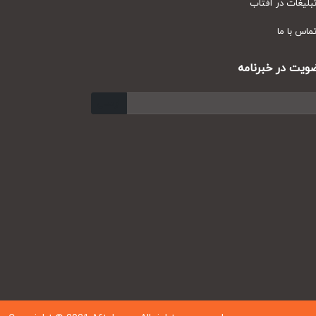
یغات در آفتاب
س با ما
ت در خبرنامه
ارسال