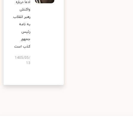
ادعا درباره
واکنش
رهبر انقلاب
به نامه
رئیس
جمهور
کذب است
1405/05/
13