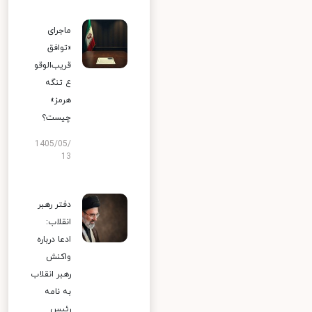
ماجرای
«توافق
قریب‌الوقو
ع تنگه
هرمز»
چیست؟
1405/05/
13
دفتر رهبر
انقلاب:
ادعا درباره
واکنش
رهبر انقلاب
به نامه
رئیس