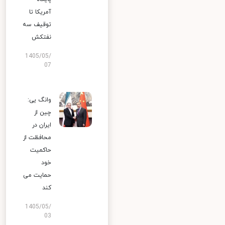
آمریکا تا
توقیف سه
نفتکش
1405/05/
07
وانگ یی:
چین از
ایران در
محافظت از
حاکمیت
خود
حمایت می
کند
1405/05/
03