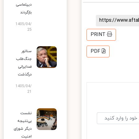
دیپلماسی
بازگردند
https://www.aft
1405/04/
25
PRINT
PDF
سناتور
جنگ‌طلب
ضدایرانی
درگذشت
1405/04/
21
نشست
بی‌نتیجه
دیگر شورای
امنیت