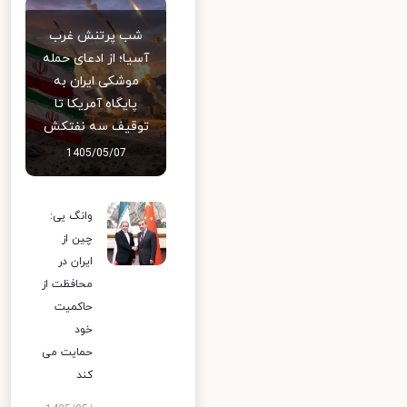
شب پرتنش غرب
آسیا؛ از ادعای حمله
موشکی ایران به
پایگاه آمریکا تا
توقیف سه نفتکش
1405/05/07
وانگ یی:
چین از
ایران در
محافظت از
حاکمیت
خود
حمایت می
کند