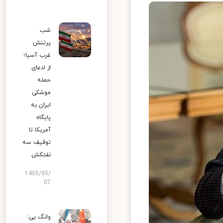
شب
پرتنش
غرب آسیا؛
از ادعای
حمله
موشکی
ایران به
پایگاه
آمریکا تا
توقیف سه
نفتکش
1405/05/
07
وانگ یی: