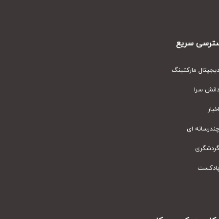
رسی سریع
یتال مارکتینگ
نش سرا
ار
رسانه ای
دشگری
دکست