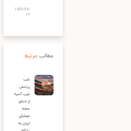
1405/04/
19
مطالب
مرتبط
شب
پرتنش
غرب آسیا؛
از ادعای
حمله
موشکی
ایران به
پایگاه