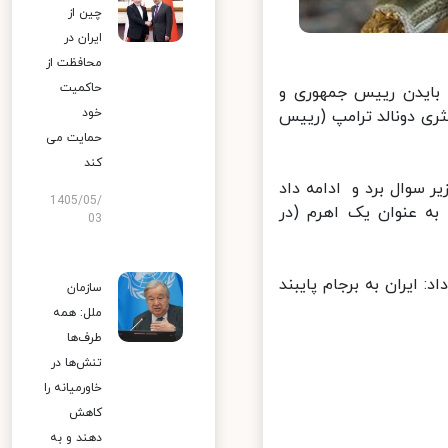
چین از
ایران در
محافظت از
حاکمیت
ایدن رییس جمهوری و
خود
ی دونالد ترامپ (رییس
حمایت می
کند
 سوال برد و ادامه داد
1405/05/
ه عنوان یک اهرم (در
03
: ایران به برجام پایبند
سازمان
ملل: همه
طرف‌ها
تنش‌ها در
خاورمیانه را
کاهش
دهند و به