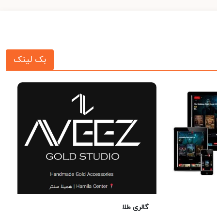
بک لینک
گالری طلا