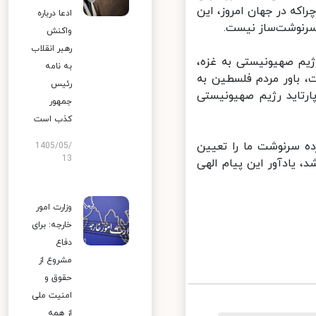
که در جهان امروز، این
ادعا درباره
رنوشت‌ساز نیست.
واکنش
رهبر انقلاب
یم صهیونیستی به غزه،
به نامه
 باور مردم فلسطین به
رئیس
رتاید رژیم صهیونیستی
جمهور
کذب است
ه سرنوشت ما را تعیین
1405/05/
13
 یادآور این پیام الهی
وزارت امور
خارجه: برای
دفاع
مشروع از
حقوق و
امنیت ملی
از همه