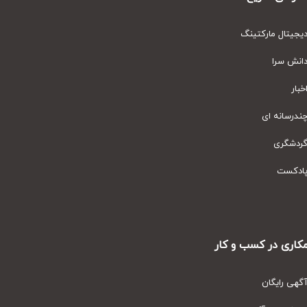
یتال مارکتینگ
نش سرا
ار
رسانه ای
دشگری
دکست
ری در کسب و کار
ی رایگان