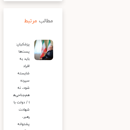
مطالب
مرتبط
پزشکیان:
پست‌ها
باید به
افراد
شایسته
سپرده
شود، نه
هم‌جناحی‌ه
ا / دولت با
شهادت
رهبر،
پشتوانه