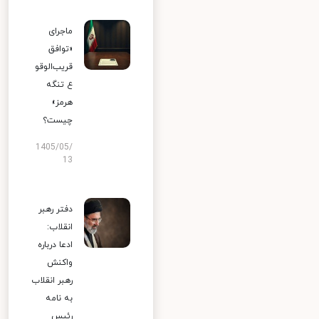
ماجرای
«توافق
قریب‌الوقو
ع تنگه
هرمز»
چیست؟
1405/05/
13
دفتر رهبر
انقلاب:
ادعا درباره
واکنش
رهبر انقلاب
به نامه
رئیس