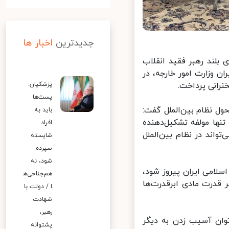
جدیدترین
اخبار ها
بلند رهبر فقید انقلاب
 وزارت امور خارجه، در
انی پرداخت.
پزشکیان:
پست‌ها
ل نظام بین‌الملل گفت:
باید به
ها مولفه‌ تشکیل‌دهنده
افراد
ند در نظام بین‌الملل
شایسته
سپرده
شود، نه
امی ایران پیروز شود،
هم‌جناحی‌ه
قدرت مادی ابرقدرت‌ها
ا / دولت با
شهادت
رهبر،
ان آسیب زدن به دیگر
پشتوانه