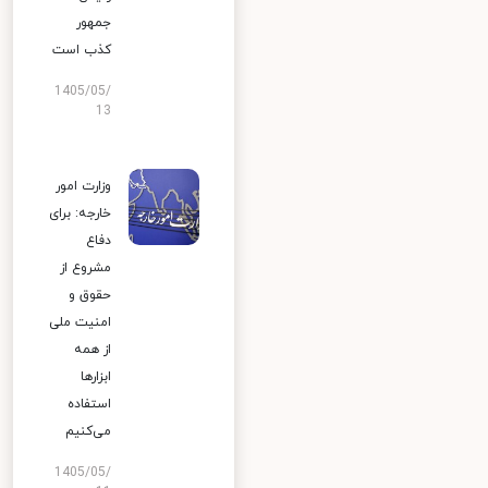
جمهور
کذب است
1405/05/
13
وزارت امور
خارجه: برای
دفاع
مشروع از
حقوق و
امنیت ملی
از همه
ابزارها
استفاده
می‌کنیم
1405/05/