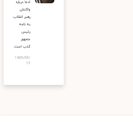
ادعا درباره
واکنش
رهبر انقلاب
به نامه
رئیس
جمهور
کذب است
1405/05/
13