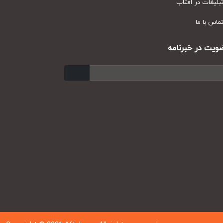
یغات در آفتاب
س با ما
ت در خبرنامه
ارسال