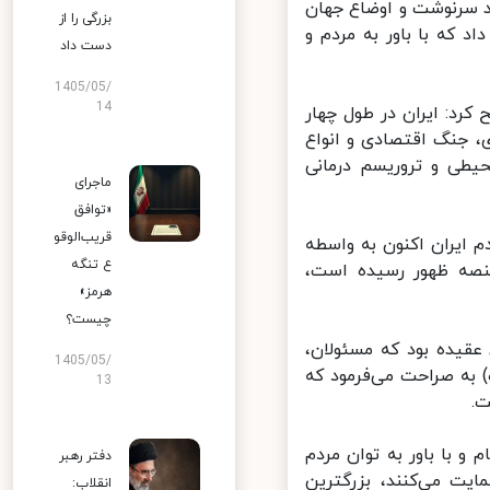
د سرنوشت و اوضاع جهان
بزرگی را از
 که با باور به مردم و
دست داد
1405/05/
14
رد: ایران در طول چهار
 جنگ اقتصادی و انواع
طی و تروریسم درمانی
ماجرای
«توافق
قریب‌الوقو
م ایران اکنون به واسطه
ع تنگه
نصه ظهور رسیده است،
هرمز»
چیست؟
عقیده بود که مسئولان،
1405/05/
به صراحت می‌فرمود که
13
 با باور به توان مردم
دفتر رهبر
یت می‌کنند، بزرگترین
انقلاب: