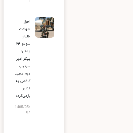
11
احراز
شهادت
خلبان
سوخو ۲۴
ارتش؛
پیکر امیر
سرتیپ
دوم مجید
کاظمی به
کشور
بازمی‌گردد
1405/05/
07