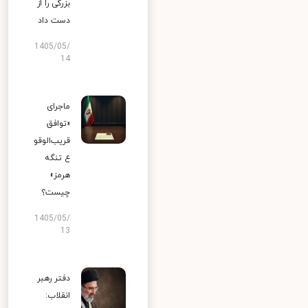
بزرگی را از
دست داد
1405/05/
14
ماجرای
«توافق
قریب‌الوقو
ع تنگه
هرمز»
چیست؟
1405/05/
13
دفتر رهبر
انقلاب: