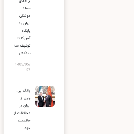
از ادعای
حمله
موشکی
ایران به
پایگاه
آمریکا تا
توقیف سه
نفتکش
1405/05/
07
وانگ یی:
چین از
ایران در
محافظت از
حاکمیت
خود