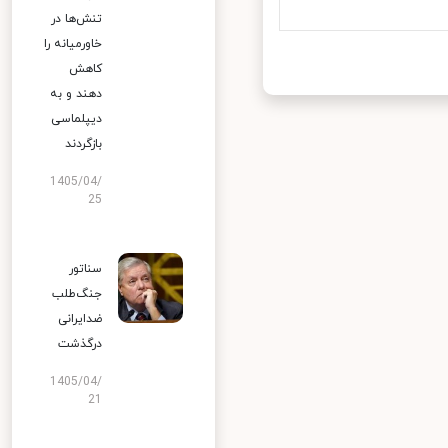
تنش‌ها در
خاورمیانه را
کاهش
دهند و به
دیپلماسی
بازگردند
1405/04/
25
سناتور
جنگ‌طلب
ضدایرانی
درگذشت
1405/04/
21