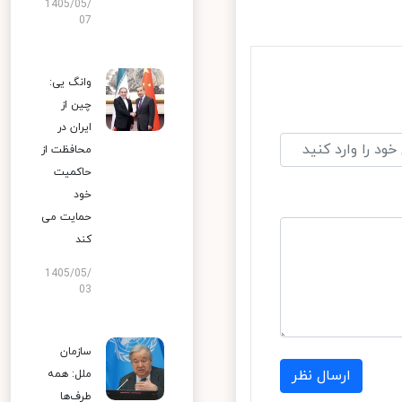
1405/05/
07
وانگ یی:
چین از
ایران در
محافظت از
حاکمیت
خود
حمایت می
کند
1405/05/
03
سازمان
ارسال نظر
ملل: همه
طرف‌ها