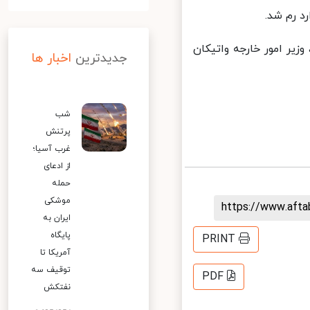
 رم شد.
یر امور خارجه واتیکان
جدیدترین
اخبار ها
شب
پرتنش
غرب آسیا؛
از ادعای
حمله
موشکی
https://www.aft
ایران به
پایگاه
PRINT
آمریکا تا
توقیف سه
PDF
نفتکش