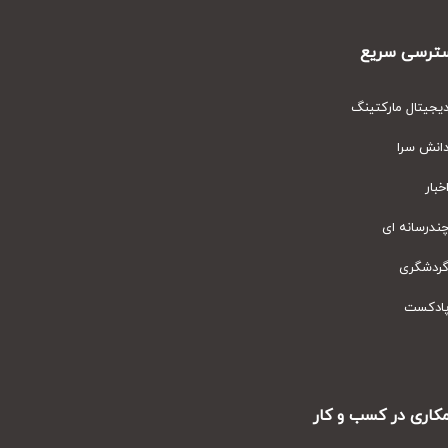
رسی سریع
یتال مارکتینگ
نش سرا
ار
رسانه ای
دشگری
دکست
ری در کسب و کار