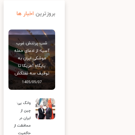
بروزترین
اخبار ها
شب پرتنش غرب
آسیا؛ از ادعای حمله
موشکی ایران به
پایگاه آمریکا تا
توقیف سه نفتکش
1405/05/07
وانگ یی:
چین از
ایران در
محافظت از
حاکمیت