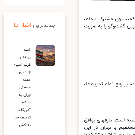
کمیسیون مشترک برجام،
جدیدترین
اخبار ها
ه‌شنبه آینده در وین گفت‌وگو را به صورت
شب
پرتنش
غرب آسیا؛
از ادعای
حمله
یر رفع تمام تحریم‌ها،
موشکی
ایران به
پایگاه
آمریکا تا
توقیف سه
این در حالی است که وال استریت ژورنال به نقل از دیپلمات های اروپایی نوشته است: طرف‎های توافق
نفتکش
تقیم با تهران در این
ا برای تلاش مشترک با