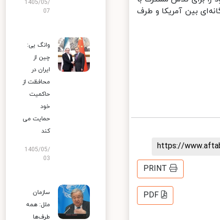
1405/05/
‌ای بین آمریکا و طرف
07
وانگ یی:
چین از
ایران در
محافظت از
حاکمیت
خود
حمایت می
کند
https://www.aft
1405/05/
03
PRINT
سازمان
PDF
ملل: همه
طرف‌ها