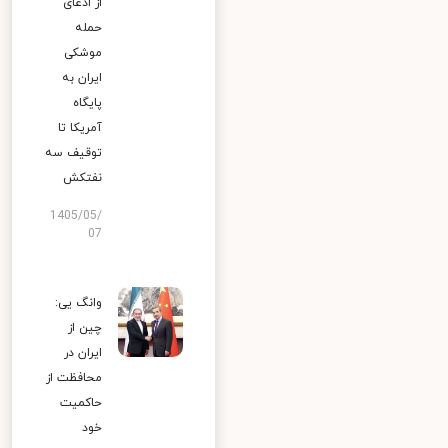
از ادعای
حمله
موشکی
ایران به
پایگاه
آمریکا تا
توقیف سه
نفتکش
1405/05/
07
وانگ یی:
چین از
ایران در
محافظت از
حاکمیت
خود