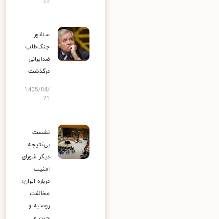
25
سناتور
جنگ‌طلب
ضدایرانی
درگذشت
1405/04/
21
نشست
بی‌نتیجه
دیگر شورای
امنیت
درباره ایران؛
مخالفت
روسیه و
چین و