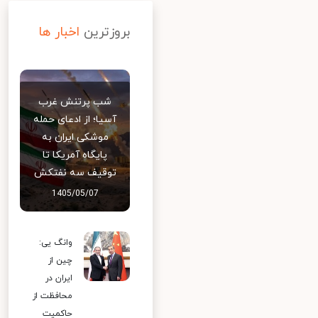
بروزترین
اخبار ها
شب پرتنش غرب
آسیا؛ از ادعای حمله
موشکی ایران به
پایگاه آمریکا تا
توقیف سه نفتکش
1405/05/07
وانگ یی:
چین از
ایران در
محافظت از
حاکمیت