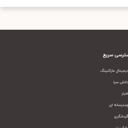
رسی سریع
یتال مارکتینگ
نش سرا
ار
رسانه ای
دشگری