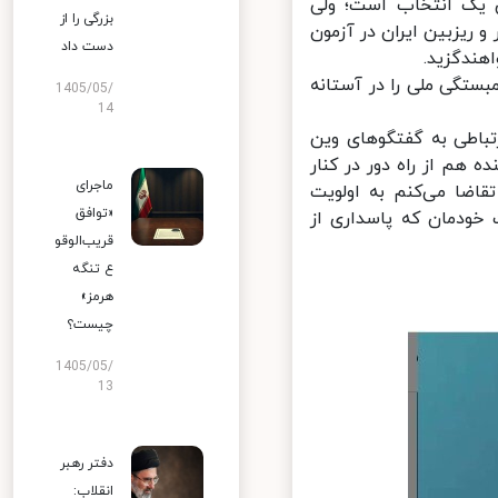
 یک انتخاب است؛ ولی
بزرگی را از
 ریزبین ایران در آزمون
دست داد
ستگی ملی را در آستانه
1405/05/
14
باطی به گفتگوهای وین
 هم از راه دور در کنار
ماجرای
اضا می‌کنم به اولویت
«توافق
ودمان که پاسداری از
قریب‌الوقو
ع تنگه
هرمز»
چیست؟
1405/05/
13
دفتر رهبر
انقلاب: