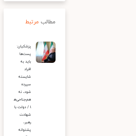
مطالب
مرتبط
پزشکیان:
پست‌ها
باید به
افراد
شایسته
سپرده
شود، نه
هم‌جناحی‌ه
ا / دولت با
شهادت
رهبر،
پشتوانه