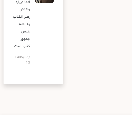
ادعا درباره
واکنش
رهبر انقلاب
به نامه
رئیس
جمهور
کذب است
1405/05/
13