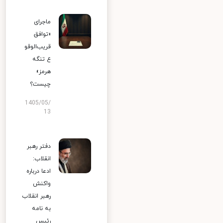
ماجرای
«توافق
قریب‌الوقو
ع تنگه
هرمز»
چیست؟
1405/05/
13
دفتر رهبر
انقلاب:
ادعا درباره
واکنش
رهبر انقلاب
به نامه
رئیس