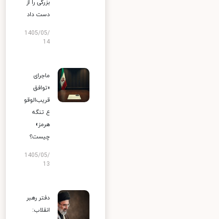
بزرگی را از
دست داد
1405/05/
14
ماجرای
«توافق
قریب‌الوقو
ع تنگه
هرمز»
چیست؟
1405/05/
13
دفتر رهبر
انقلاب: