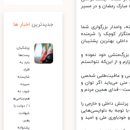
مبارک رمضان و در مسیر
جدیدترین
اخبار ها
وامدار بزرگواری شما
گزار کوچک را شرمنده
داخلی بهترین پشتیبان
پزشکیان:
زرگ‌منشی خود نموده و
پست‌ها
 شده‌اند بسیار سپاسگزارم و از این‌که نتوانستم
باید به
افراد
شی و عافیت‌طلبی شخصی
شایسته
ی می‌باید اگر توان و
سپرده
ست—فدای همین مردم و
شود، نه
هم‌جناحی‌ه
رتنش داخلی و خارجی را
ا / دولت با
توجه به دلواپسی‌هایی
شهادت
ودباوری ملی و امید و
رهبر،
پشتوانه