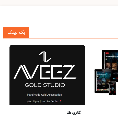
بک لینک
گالری طلا