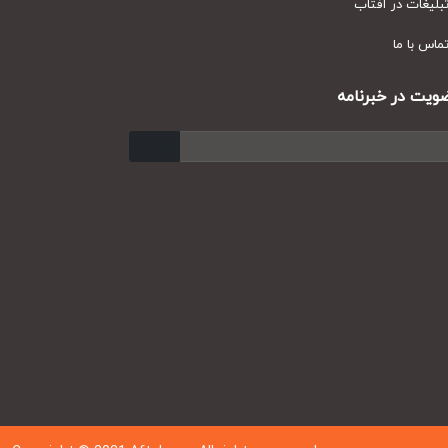
یغات در آفتاب
س با ما
ت در خبرنامه
ارسال