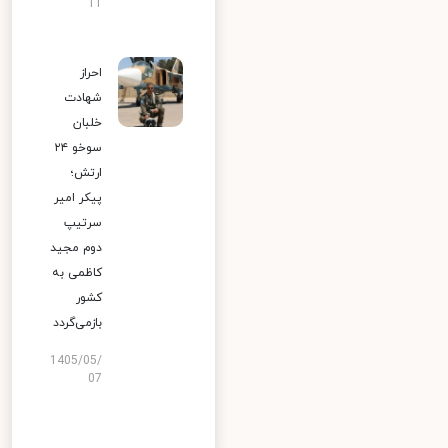
11
احراز
شهادت
خلبان
سوخو ۲۴
ارتش؛
پیکر امیر
سرتیپ
دوم مجید
کاظمی به
کشور
بازمی‌گردد
1405/05/
07