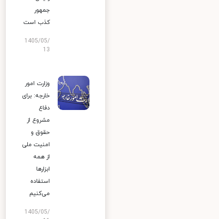
جمهور
کذب است
1405/05/
13
وزارت امور
خارجه: برای
دفاع
مشروع از
حقوق و
امنیت ملی
از همه
ابزارها
استفاده
می‌کنیم
1405/05/