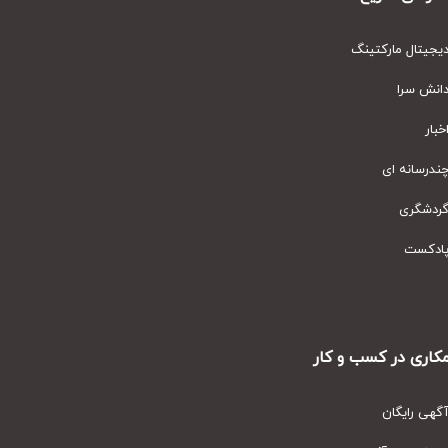
یتال مارکتینگ
نش سرا
ار
رسانه ای
دشگری
دکست
ری در کسب و کار
ی رایگان