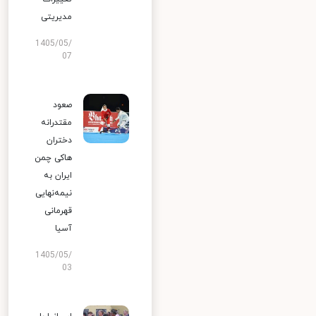
مدیریتی
1405/05/
07
صعود
مقتدرانه
دختران
هاکی چمن
ایران به
نیمه‌نهایی
قهرمانی
آسیا
1405/05/
03