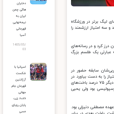
دختران
هاکی چمن
ایران به
 لیگ برتر در ورزشگاه
نیمه‌نهایی
۲ بر یک به برتری برسد و سه امتیاز ارزشمند را
قهرمانی
آسیا
1405/05/
رز کرد و در رسانه‌های
03
عبارتی یک طلسم بزرگ
اسپانیا با
ی‌شان سابقه حضور در
شکست
 را به دست بیاورد. در
آرژانتین
سه رویایی قبلی سه باخت برای تیم تهرانی به دست آمده بود یا به عبارتی دیگر ۷۵ درصد باخت‌های
قهرمان جام
پولیسی بود ولی یحیی
جهانی
۲۰۲۶ شد؛
پایان رویای
ده مصطفی دنیزلی بود.
مسی
ست داشت. باخت بعدی در برابر