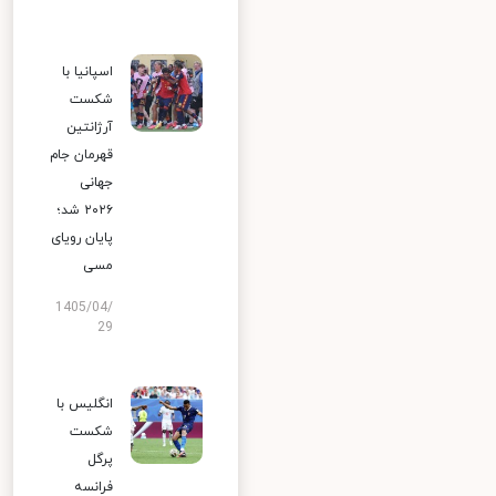
اسپانیا با
شکست
آرژانتین
قهرمان جام
جهانی
۲۰۲۶ شد؛
پایان رویای
مسی
1405/04/
29
انگلیس با
شکست
پرگل
فرانسه