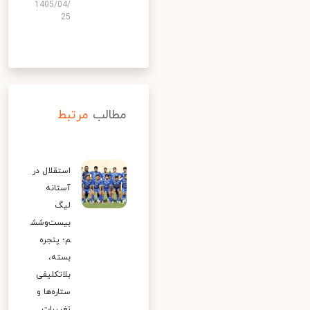
1405/04/
25
مطالب
مرتبط
استقلال در
آستانه
لیگ
بیست‌وشش
م؛ پنجره
بسته،
بلاتکلیفی
ستاره‌ها و
تغییرات