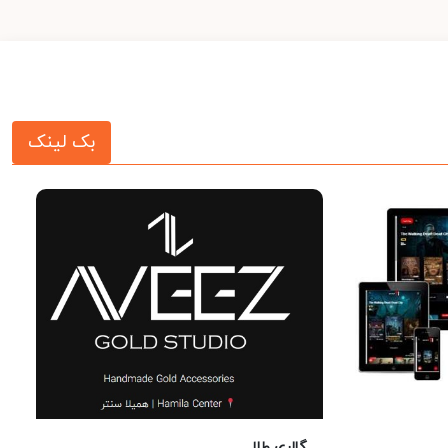
بک لینک
گالری طلا