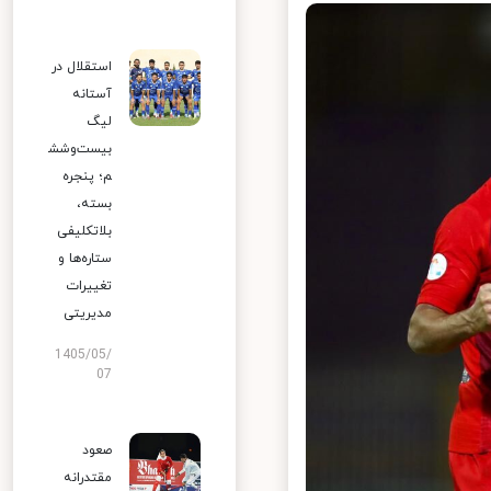
استقلال در
آستانه
لیگ
بیست‌وشش
م؛ پنجره
بسته،
بلاتکلیفی
ستاره‌ها و
تغییرات
مدیریتی
1405/05/
07
صعود
مقتدرانه