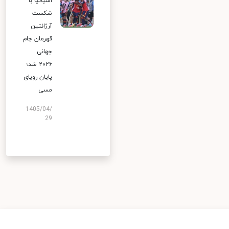
اسپانیا با
شکست
آرژانتین
قهرمان جام
جهانی
۲۰۲۶ شد؛
پایان رویای
مسی
1405/04/
29