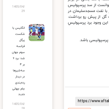
انست از سد پرسپولیس
1405/04/
با نفت مسجدسلیمان در
29
گل از پیش رو برداشت.
ن وجود برد پرسپولیسِ
انگلیس با
شکست
رسپولیسی باشد.
پرگل
فرانسه
سوم جهان
شد؛ برد ۶
بر ۴
سه‌شیرها
در دیدار
رده‌بندی
جام جهانی
۲۰۲۶
https://www.aft
1405/04/
28