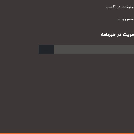
یغات در آفتاب
س با ما
ت در خبرنامه
ارسال