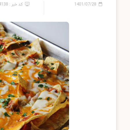
1401/07/28
کد خبر : 14138