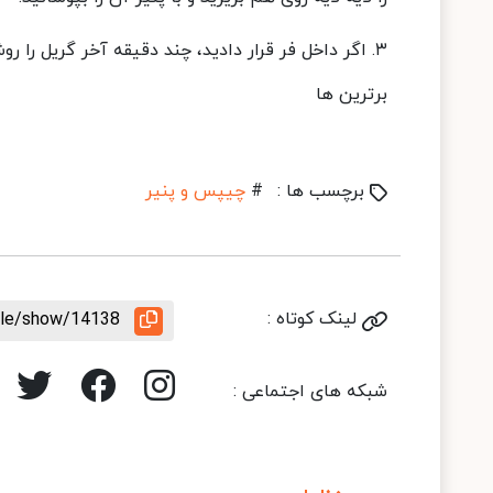
۳. اگر داخل فر قرار دادید، چند دقیقه آخر گریل را روشن کنید تا سطح چیپس و پنیر طلایی شود.
برترین ها
برچسب ها :
#
چیپس و پنیر
لینک کوتاه :
icle/show/14138
شبکه های اجتماعی :