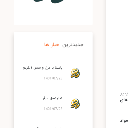
جدیدترین
اخبار ها
پاستا با مرغ و سس آلفردو
1401/07/28
نیر
شنیتسل مرغ
‌ای
1401/07/28
واد