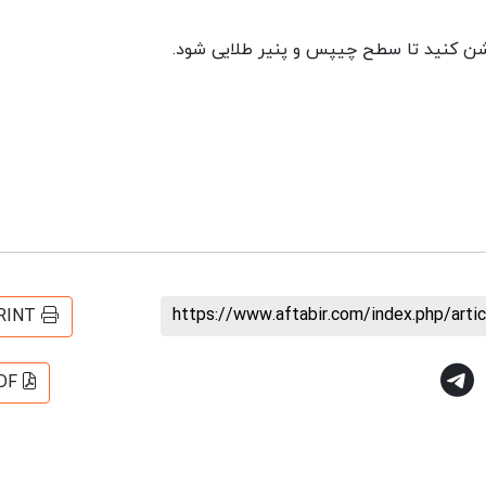
https://www.aftabir.com/index.php/art
RINT
DF