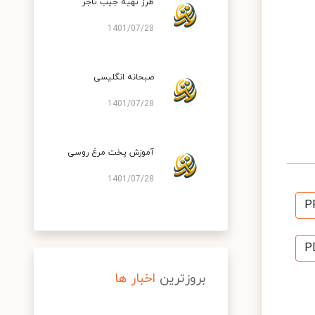
طرز تهیه جیب تاجر
1401/07/28
صبحانه انگلیسی
1401/07/28
آموزش پخت مرغ روسی
1401/07/28
P
P
بروزترین
اخبار ها