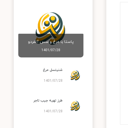
پاستا با مرغ و سس آلفردو
1401/07/28
شنیتسل مرغ
1401/07/28
طرز تهیه جیب تاجر
1401/07/28