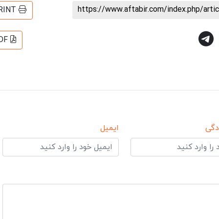
https://www.aftabir.com/index.php/art
RINT
DF
دگی
ایمیل