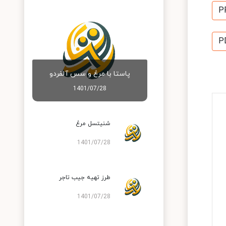
P
P
پاستا با مرغ و سس آلفردو
1401/07/28
شنیتسل مرغ
1401/07/28
طرز تهیه جیب تاجر
1401/07/28