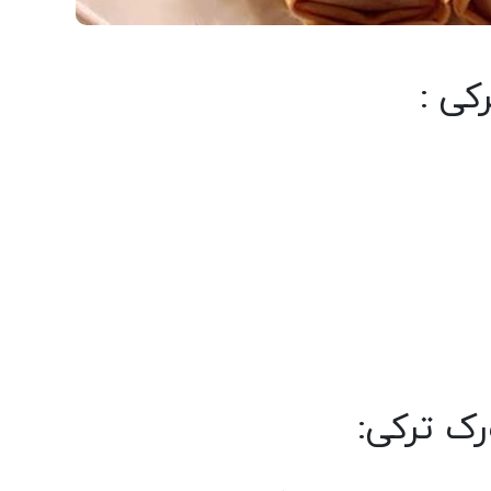
کی :
ک ترکی: