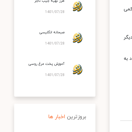
طرز تهیه جیب تاجر
کمی
1401/07/28
صبحانه انگلیسی
یگر
1401/07/28
رت ۱۸۰ درجه سانتیگراد به
آموزش پخت مرغ روسی
1401/07/28
بروزترین
اخبار ها