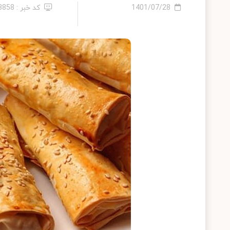
1401/07/28
کد خبر : 13858