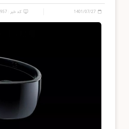
1401/07/27
کد خبر : 9957