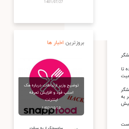
1401/07/27
بروزترین
اخبار ها
شگر
 تا
عیت
توضیح وزیر ارتباطات درباره هک
شگر
اسنپ‌ فود و افزایش تعرفه
 به
اینترنت
پیش
1402/10/10
Mixed Reali) هواوی در دست
سامسونگ از به سرقت