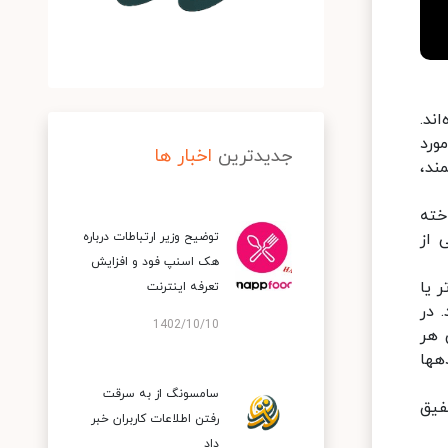
ند.
ورد
جدیدترین
اخبار ها
ند،
 نام هدست حالت دوگانه یا Dual Mode Headset شناخته
بی از
توضیح وزیر ارتباطات درباره
هک اسنپ‌ فود و افزایش
ر یا
تعرفه اینترنت
 در
1402/10/10
ها و به صورت کلی هر
داده اضافی و مورد نیاز هدف، به کار می‎گیرد. در این حالت کاربر خود را در دنیای واقعی می‌‎بیند که اطلاعات، تصاویر، داده‎ها
سامسونگ از به سرقت
فیق
رفتن اطلاعات کاربران خبر
داد