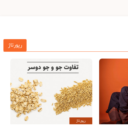
رپورتاژ
رپورتاژ