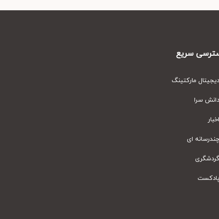
رسی سریع
یتال مارکتینگ
نش سرا
ار
رسانه ای
دشگری
دکست