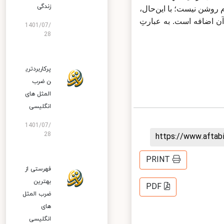
زندگی
م روشن نیست؛ با این‌حال،
 اضافه است. به عبارتِ
1401/07/
28
پرکاربردتری
ن ضرب
المثل های
انگلیسی
1401/07/
28
https://www.afta
PRINT
فهرستی از
بهترین
PDF
ضرب المثل
های
انگلیسی