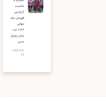
اسپانیا با
شکست
آرژانتین
قهرمان جام
جهانی
۲۰۲۶ شد؛
پایان رویای
مسی
1405/04/
29