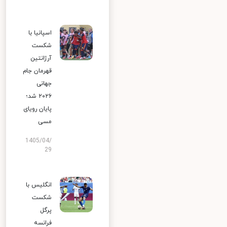
اسپانیا با
شکست
آرژانتین
قهرمان جام
جهانی
۲۰۲۶ شد؛
پایان رویای
مسی
1405/04/
29
انگلیس با
شکست
پرگل
فرانسه