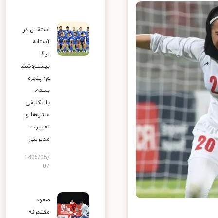
استقلال در
آستانه
لیگ
بیست‌وشش
م؛ پنجره
بسته،
بلاتکلیفی
ستاره‌ها و
تغییرات
مدیریتی
1405/05/
07
صعود
مقتدرانه