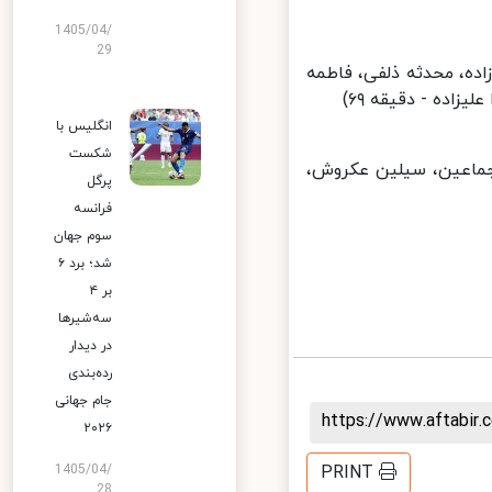
1405/04/
29
اده، محدثه ذلفی، فاطمه
اده - دقیقه ۶۹)
انگلیس با
شکست
جماعین، سیلین عکروش،
پرگل
فرانسه
سوم جهان
شد؛ برد ۶
بر ۴
سه‌شیرها
در دیدار
رده‌بندی
جام جهانی
https://www.aftabi
۲۰۲۶
PRINT
1405/04/
28