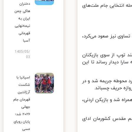
دختران
ه انتخابی جام ملت‌های
هاکی چمن
ایران به
نیمه‌نهایی
قهرمانی
ساوی نیز صعود می‌کرد،
آسیا
1405/05/
ند توپ از سوی بازیکنان
03
را دیدار رساند تا این
اسپانیا با
رد محوطه جریمه شد و در
شکست
ازه حریف چسباند.
آرژانتین
همراه شد و بازیکن اردنی،
قهرمان جام
جهانی
۲۰۲۶ شد؛
م مقدس کشورمان ادای
پایان رویای
مسی