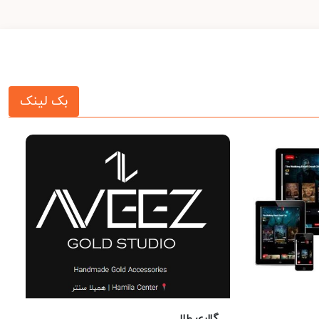
بک لینک
گالری طلا