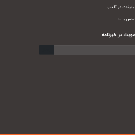
یغات در آفتاب
س با ما
ت در خبرنامه
ارسال