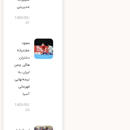
مدیریتی
1405/05/
07
صعود
مقتدرانه
دختران
هاکی چمن
ایران به
نیمه‌نهایی
قهرمانی
آسیا
1405/05/
03