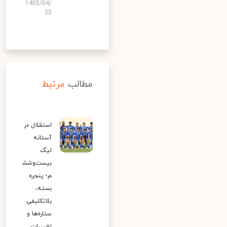
1405/04/
25
مطالب
مرتبط
استقلال در
آستانه
لیگ
بیست‌وشش
م؛ پنجره
بسته،
بلاتکلیفی
ستاره‌ها و
تغییرات