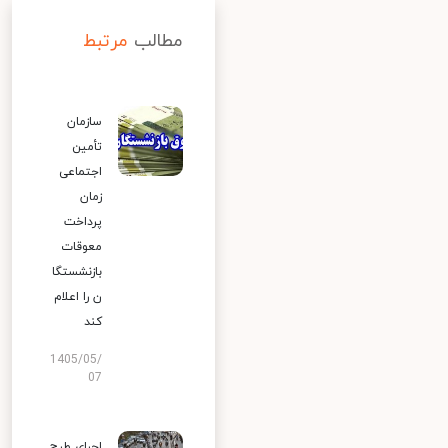
مطالب
مرتبط
سازمان
تأمین
اجتماعی
زمان
پرداخت
معوقات
بازنشستگا
ن را اعلام
کند
1405/05/
07
اجرای طرح