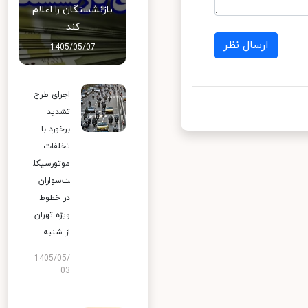
بازنشستگان را اعلام
کند
ارسال نظر
1405/05/07
اجرای طرح
تشدید
برخورد با
تخلفات
موتورسیکل
ت‌سواران
در خطوط
ویژه تهران
از شنبه
1405/05/
03