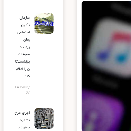
سازمان
تأمین
اجتماعی
زمان
پرداخت
معوقات
بازنشستگا
ن را اعلام
کند
1405/05/
07
اجرای طرح
تشدید
برخورد با