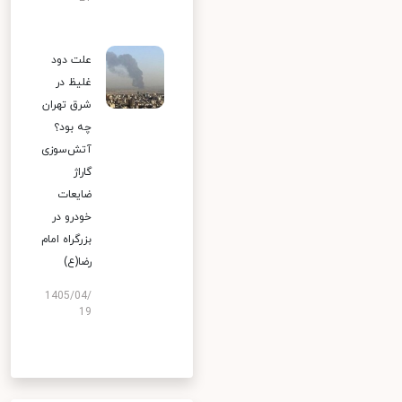
علت دود
غلیظ در
شرق تهران
چه بود؟
آتش‌سوزی
گاراژ
ضایعات
خودرو در
بزرگراه امام
رضا(ع)
1405/04/
19