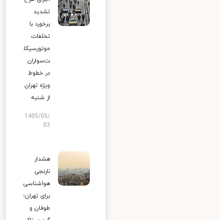
تشدید
برخورد با
تخلفات
موتورسیکل
ت‌سواران
در خطوط
ویژه تهران
از شنبه
1405/05/
03
هشدار
نارنجی
هواشناسی
برای تهران؛
طوفان و