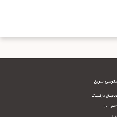
رسی سریع
یتال مارکتینگ
نش سرا
ار