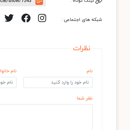
لینک کوتاه :
ticle/show/7543
شبکه های اجتماعی :
نظرات
نام
نام خانوا
نظر شما