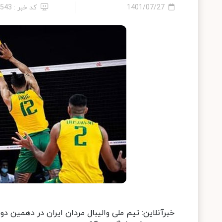
1401/07/27
کد خبر : 7543