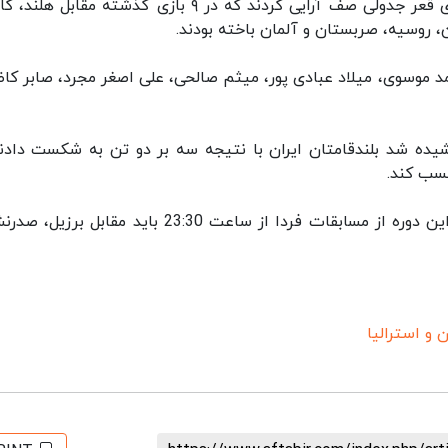
استرالیا رفت.شاگردان آلکنو در حالی مقابل استرالیای قعر جدولی صف آرایی کردند که در ۹ بازی گذشته مقابل
پن، روسیه، صربستان و آلمان باخته بودند.
مد موسوی، میلاد عبادی پور، میثم صالحی، علی اصغر مجرد، صابر کا
ه شد بلندقامتان ایران با نتیجه سه بر دو تن به شکست دادند
کسب کند.
تیم ملی والیبال ایران در یازدهمین مسابقه خود در این دوره از مسابقات فردا از ساعت 23:30 باید مقاب
ن و استرالیا