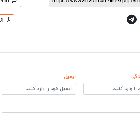
https://www.aftabir.com/index.php/ar
RINT
DF
دگی
ایمیل