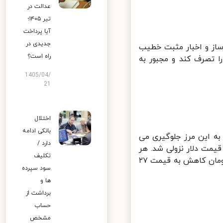
عدالت در
تیر ۱۴۰۵؛
آیا پرداخت
جدیدی در
از و اخبار مثبت خطیب
راه است؟
بستان نتوانست کانال ۲۸ هزار تومان را تصرف کند و مجبور به
1405/04/
21
اختلال
بانکی ادامه
 به این مرز جلوگیری می
دارد /
قیمت دلار نزولی شد. هر
تکلیف
برگ اسکناس آمریکایی در ساعات پایانی معاملات نقدی روز دوشنبه با ۱۵۰ تومان کاهش به قیمت ۲۷
سود سپرده
ها و
برداشت از
حساب
مشخص