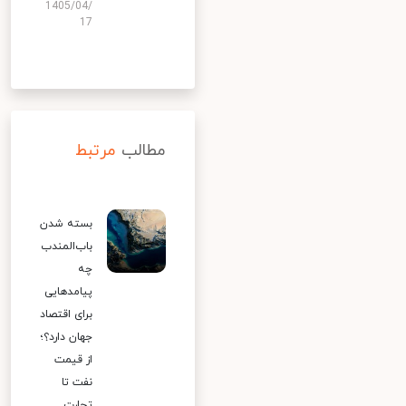
1405/04/
17
مطالب
مرتبط
بسته شدن
باب‌المندب
چه
پیامدهایی
برای اقتصاد
جهان دارد؟؛
از قیمت
نفت تا
تجارت