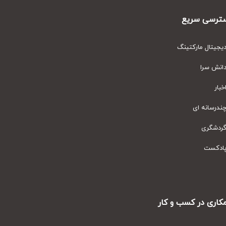
رسی سریع
یتال مارکتینگ
نش سرا
ار
رسانه ای
دشگری
دکست
ری در کسب و کار