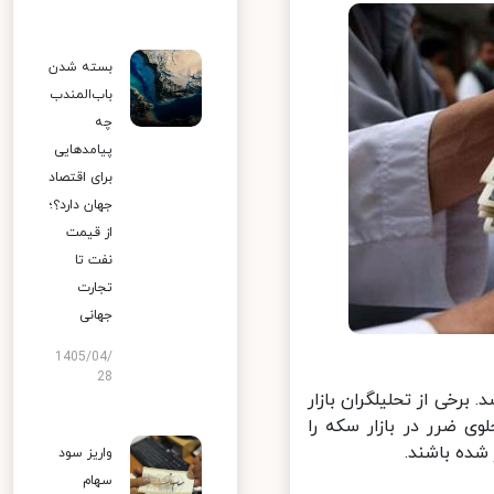
بسته شدن
باب‌المندب
چه
پیامدهایی
برای اقتصاد
جهان دارد؟؛
از قیمت
نفت تا
تجارت
جهانی
1405/04/
28
ی از تحلیلگران بازار
 ضرر در بازار سکه را
ده باشند.
واریز سود
سهام