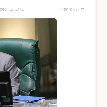
1401/07/27
کد خبر : 12062