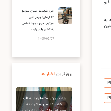
فرو
احراز شهادت خلبان سوخو
۲۴ ارتش؛ پیکر امیر
 به
سرتیپ دوم مجید کاظمی
لین
به کشور بازمی‌گردد
1405/05/07
بروزترین
اخبار ها
P
P
پزشکیان: پست‌ها باید به افراد
شایسته سپرده شود، نه
هم‌جناحی‌ها / دولت با شهادت