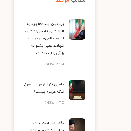
مطالب
مرتبط
پزشکیان: پست‌ها باید به
افراد شایسته سپرده شود،
نه هم‌جناحی‌ها / دولت با
شهادت رهبر، پشتوانه
بزرگی را از دست داد
1405/05/14
ماجرای «توافق قریب‌الوقوع
تنگه هرمز» چیست؟
1405/05/13
دفتر رهبر انقلاب: ادعا
درباره واکنش رهبر انقلاب