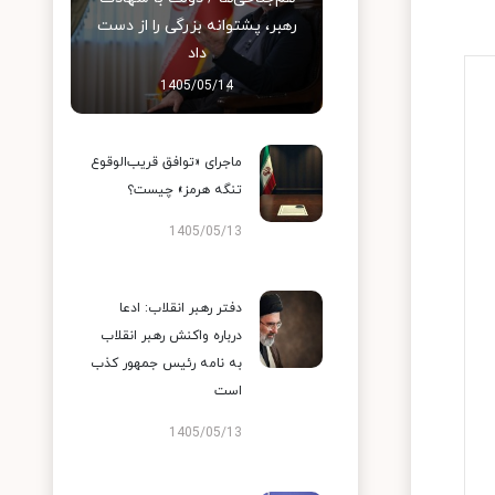
رهبر، پشتوانه بزرگی را از دست
داد
1405/05/14
ماجرای «توافق قریب‌الوقوع
تنگه هرمز» چیست؟
1405/05/13
دفتر رهبر انقلاب: ادعا
درباره واکنش رهبر انقلاب
به نامه رئیس جمهور کذب
است
1405/05/13