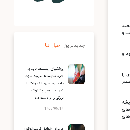
عید
ت و
جدیدترین
اخبار ها
د و
پزشکیان: پست‌ها باید به
 را
افراد شایسته سپرده شود،
عصر
نه هم‌جناحی‌ها / دولت با
شهادت رهبر، پشتوانه
بزرگی را از دست داد
یشه
های
1405/05/14
های
ماجرای «توافق قریب‌الوقوع