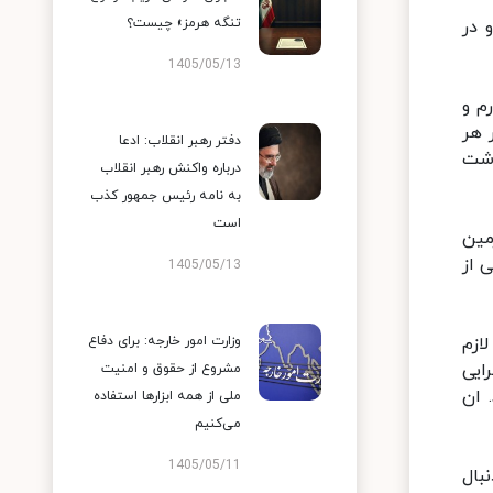
تنگه هرمز» چیست؟
 در
1405/05/13
م و
 هر
دفتر رهبر انقلاب: ادعا
اشت
درباره واکنش رهبر انقلاب
به نامه رئیس جمهور کذب
است
مین
 از
1405/05/13
ازم
وزارت امور خارجه: برای دفاع
ایی
مشروع از حقوق و امنیت
 ان
ملی از همه ابزارها استفاده
می‌کنیم
1405/05/11
بال